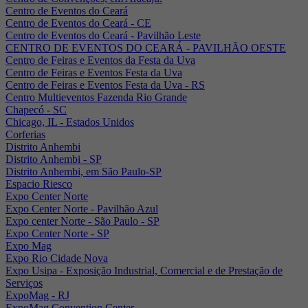
Centro de Eventos do Ceará
Centro de Eventos do Ceará - CE
Centro de Eventos do Ceará - Pavilhão Leste
CENTRO DE EVENTOS DO CEARÁ - PAVILHÃO OESTE
Centro de Feiras e Eventos da Festa da Uva
Centro de Feiras e Eventos Festa da Uva
Centro de Feiras e Eventos Festa da Uva - RS
Centro Multieventos Fazenda Rio Grande
Chapecó - SC
Chicago, IL - Estados Unidos
Corferias
Distrito Anhembi
Distrito Anhembi - SP
Distrito Anhembi, em São Paulo-SP
Espacio Riesco
Expo Center Norte
Expo Center Norte - Pavilhão Azul
Expo center Norte - São Paulo - SP
Expo Center Norte - SP
Expo Mag
Expo Rio Cidade Nova
Expo Usipa - Exposição Industrial, Comercial e de Prestação de
Serviços
ExpoMag - RJ
ExpoMag Convention Center