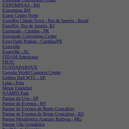
EXPOMINAS - BH
Expominas BH
Expor Center Norte
ExpoRio Cidade Nova - Rio de Janeiro - Brasil
ExpoRio, Rio de Janeiro, RJ
Expotrade - Curitiba - PR
Expotrade Convention Center
ExpoTrade Pinhais - Curitiba/PR
Expoville
Expoville - SC
FIDAM Americana
FIESC
FUNDAPARQUE
Georgia World Congress Center
Golden Hall WTC - SP.
Lima - Peru
Messe Frankfurt
NAMPO Park
Parque da Uva - SP
Parque de Eventos - RS
Parque de Eventos de Bento Gonçalves
Parque de Eventos de Bento Gonçalves - RS
Parque Metalúrgico Augusto Barbosa - MG
Parque Vila Germânica