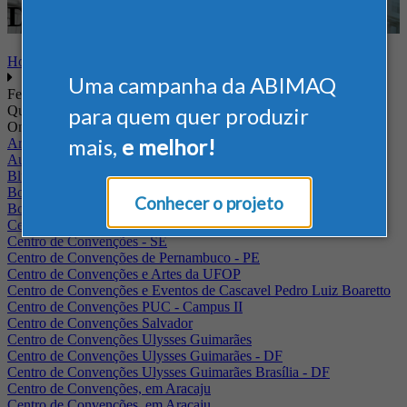
Defesa
Home
Uma campanha da ABIMAQ
Feiras
Quando
para quem quer produzir
Onde
mais,
e melhor!
Arena Jaguariuna
Auditório Albano Franco - FIEPA
Blumenau - SC
BolognaFiere
Conhecer o projeto
Boulevard Olimpico - RJ
Centro Internacional de Convenções do Brasil, em Brasília
Centro de Convenções - SE
Centro de Convenções de Pernambuco - PE
Centro de Convenções e Artes da UFOP
Centro de Convenções e Eventos de Cascavel Pedro Luiz Boaretto
Centro de Convenções PUC - Campus II
Centro de Convenções Salvador
Centro de Convenções Ulysses Guimarães
Centro de Convenções Ulysses Guimarães - DF
Centro de Convenções Ulysses Guimarães Brasília - DF
Centro de Convenções, em Aracaju
Centro de Convenções, em Aracaju.