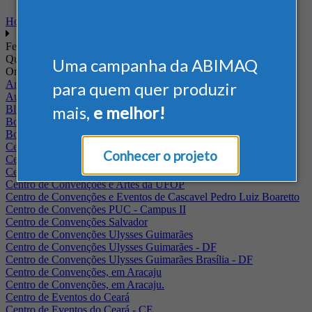
Home
Feiras
Quando
Uma campanha da ABIMAQ
Onde
Arena Jaguariuna
para quem quer produzir
Auditório Albano Franco - FIEPA
mais,
e melhor!
Blumenau - SC
BolognaFiere
Boulevard Olimpico - RJ
Centro Internacional de Convenções do Brasil, em Brasília
Conhecer o projeto
Centro de Convenções - SE
Centro de Convenções de Pernambuco - PE
Centro de Convenções e Artes da UFOP
Centro de Convenções e Eventos de Cascavel Pedro Luiz Boaretto
Centro de Convenções PUC - Campus II
Centro de Convenções Salvador
Centro de Convenções Ulysses Guimarães
Centro de Convenções Ulysses Guimarães - DF
Centro de Convenções Ulysses Guimarães Brasília - DF
Centro de Convenções, em Aracaju
Centro de Convenções, em Aracaju.
Centro de Eventos do Ceará
Centro de Eventos do Ceará - CE