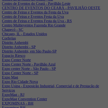
Centro de Eventos do Ceará - Pavilhão Leste
CENTRO DE EVENTOS DO CEARÁ - PAVILHÃO OESTE
Centro de Feiras e Eventos da Festa da Uva
Centro de Feiras e Eventos Festa da Uva
Centro de Feiras e Eventos Festa da Uva - RS
Centro Multieventos Fazenda Rio Grande
Chapecó - SC
Chicago, IL - Estados Unidos
Corferias
Distrito Anhembi
Distrito Anhembi - SP
Distrito Anhembi, em São Paulo-SP
Espacio Riesco
Expo Center Norte
Expo Center Norte - Pavilhão Azul
Expo center Norte - São Paulo - SP
Expo Center Norte - SP
Expo Mag
Expo Rio Cidade Nova
Expo Usipa - Exposição Industrial, Comercial e de Prestação de
Serviços
ExpoMag - RJ
ExpoMag Convention Center
EXPOMINAS - BH
Expominas BH