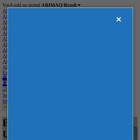
Você está no portal
ABIMAQ Brasil
ABIMAQ Brasil
ABIMAQ Minas Gerais
ABIMAQ Norte-Nordeste
ABIMAQ Paraná
ABIMAQ Piracicaba
ABIMAQ Ribeirão Preto
ABIMAQ Rio de Janeiro
ABIMAQ Rio Grande do Sul
ABIMAQ Santa Catarina
ABIMAQ São Paulo
ABIMAQ Vale do Paraíba
Escritório de Relações Governamentais
Login
Quero me associar
Sobre
Nossos Serviços
Agenda
Feiras
Cursos
Academia
Blog
Imprensa
Contato
Feiras - Chicago, IL - Estados
Unidos - Feira Nacional -