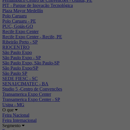
Pernambuco Centro de Convenções - Olinda, PE
PIT - Parque de Inovação Tecnológica
Plaza Mayor Medellín
Polo Caruaru
Polo Caruaru - PE
PUC, Goiás-GO
Recife Expo Center
Recife Expo Center - Recife, PE
Ribeirão Preto - SP
RIOCENTRO
São Paulo Expo
São Paulo Expo - SP
São Paulo Expo, São Paulo-SP
São Paulo Expo/SP
São Paulo SP
SEDE FIESC - SC
SENAI/CIMATEC - BA
Studio 5 -Centro de Convenções
Transamerica Expo Center
Transamerica Expo Center - SP
Usipa - MG
O que
Feira Nacional
Feira Internacional
Segmento