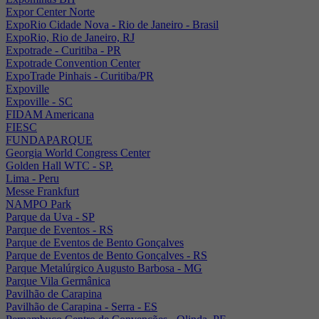
Expor Center Norte
ExpoRio Cidade Nova - Rio de Janeiro - Brasil
ExpoRio, Rio de Janeiro, RJ
Expotrade - Curitiba - PR
Expotrade Convention Center
ExpoTrade Pinhais - Curitiba/PR
Expoville
Expoville - SC
FIDAM Americana
FIESC
FUNDAPARQUE
Georgia World Congress Center
Golden Hall WTC - SP.
Lima - Peru
Messe Frankfurt
NAMPO Park
Parque da Uva - SP
Parque de Eventos - RS
Parque de Eventos de Bento Gonçalves
Parque de Eventos de Bento Gonçalves - RS
Parque Metalúrgico Augusto Barbosa - MG
Parque Vila Germânica
Pavilhão de Carapina
Pavilhão de Carapina - Serra - ES