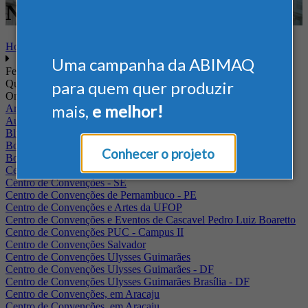
Nacional - Madeira
Home
Uma campanha da ABIMAQ
Feiras
Quando
para quem quer produzir
Onde
mais,
e melhor!
Arena Jaguariuna
Auditório Albano Franco - FIEPA
Blumenau - SC
BolognaFiere
Conhecer o projeto
Boulevard Olimpico - RJ
Centro Internacional de Convenções do Brasil, em Brasília
Centro de Convenções - SE
Centro de Convenções de Pernambuco - PE
Centro de Convenções e Artes da UFOP
Centro de Convenções e Eventos de Cascavel Pedro Luiz Boaretto
Centro de Convenções PUC - Campus II
Centro de Convenções Salvador
Centro de Convenções Ulysses Guimarães
Centro de Convenções Ulysses Guimarães - DF
Centro de Convenções Ulysses Guimarães Brasília - DF
Centro de Convenções, em Aracaju
Centro de Convenções, em Aracaju.