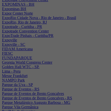
EXPOMINAS - BH
Expominas BH
Expor Center Norte
ExpoRio Cidade Nova - Rio de Janeiro - Brasil
ExpoRio, Rio de Janeiro, RJ
Expotrade - Curitiba - PR
Expotrade Convention Center
ExpoTrade Pinhais - Curitiba/PR
Expoville
Expoville - SC
FIDAM Americana
FIESC
FUNDAPARQUE
Georgia World Congress Center
Golden Hall WTC - SP.
Lima - Peru
Messe Frankfurt
NAMPO Park
Parque da Uva - SP
Parque de Eventos - RS
Parque de Eventos de Bento Gonçalves
Parque de Eventos de Bento Gonçalves - RS
Parque Metalúrgico Augusto Barbosa - MG
Parque Vila Germânica