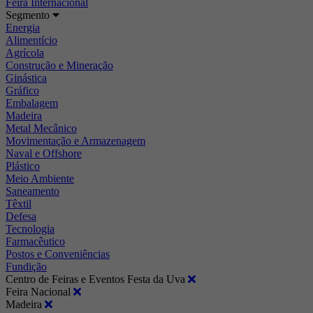
Feira Internacional
Segmento
Energia
Alimentício
Agrícola
Construção e Mineração
Ginástica
Gráfico
Embalagem
Madeira
Metal Mecânico
Movimentação e Armazenagem
Naval e Offshore
Plástico
Meio Ambiente
Saneamento
Têxtil
Defesa
Tecnologia
Farmacêutico
Postos e Conveniências
Fundição
Centro de Feiras e Eventos Festa da Uva
Feira Nacional
Madeira