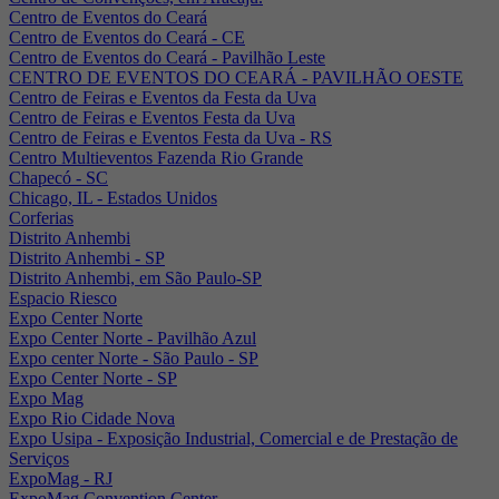
Centro de Eventos do Ceará
Centro de Eventos do Ceará - CE
Centro de Eventos do Ceará - Pavilhão Leste
CENTRO DE EVENTOS DO CEARÁ - PAVILHÃO OESTE
Centro de Feiras e Eventos da Festa da Uva
Centro de Feiras e Eventos Festa da Uva
Centro de Feiras e Eventos Festa da Uva - RS
Centro Multieventos Fazenda Rio Grande
Chapecó - SC
Chicago, IL - Estados Unidos
Corferias
Distrito Anhembi
Distrito Anhembi - SP
Distrito Anhembi, em São Paulo-SP
Espacio Riesco
Expo Center Norte
Expo Center Norte - Pavilhão Azul
Expo center Norte - São Paulo - SP
Expo Center Norte - SP
Expo Mag
Expo Rio Cidade Nova
Expo Usipa - Exposição Industrial, Comercial e de Prestação de
Serviços
ExpoMag - RJ
ExpoMag Convention Center