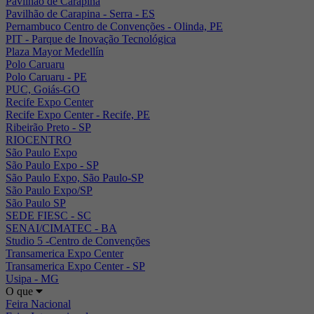
Pavilhão de Carapina
Pavilhão de Carapina - Serra - ES
Pernambuco Centro de Convenções - Olinda, PE
PIT - Parque de Inovação Tecnológica
Plaza Mayor Medellín
Polo Caruaru
Polo Caruaru - PE
PUC, Goiás-GO
Recife Expo Center
Recife Expo Center - Recife, PE
Ribeirão Preto - SP
RIOCENTRO
São Paulo Expo
São Paulo Expo - SP
São Paulo Expo, São Paulo-SP
São Paulo Expo/SP
São Paulo SP
SEDE FIESC - SC
SENAI/CIMATEC - BA
Studio 5 -Centro de Convenções
Transamerica Expo Center
Transamerica Expo Center - SP
Usipa - MG
O que
Feira Nacional