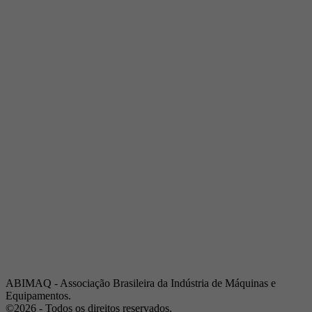
Telefone:
(19) 3432-2517
Celular:
(19) 97128-4664
E-mail:
srpi@abimaq.org.br
Ribeirão Preto - São Paulo
Endereço:
Av. Pres. Vargas, 2001 | Sala 153
Telefone:
(16) 3941-4113
Celular:
(16) 9 9734-2810
São José dos Campos - São Paulo
Endereço:
Estrada Dr. Altino Bondesan, 500 | Sala 112
Telefone:
(12) 3939-5733
Celular:
(12) 99614-6010
E-mail:
srvp@abimaq.org.br
São Paulo - São Paulo
Endereço:
Avenida Jabaquara, 2925
Telefone:
(11) 5582-6311
ABIMAQ - Associação Brasileira da Indústria de Máquinas e
Equipamentos.
©2026 - Todos os direitos reservados.