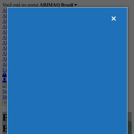
Você está no portal
ABIMAQ Brasil
ABIMAQ Brasil
ABIMAQ Minas Gerais
ABIMAQ Norte-Nordeste
ABIMAQ Paraná
ABIMAQ Piracicaba
ABIMAQ Ribeirão Preto
ABIMAQ Rio de Janeiro
ABIMAQ Rio Grande do Sul
ABIMAQ Santa Catarina
ABIMAQ São Paulo
ABIMAQ Vale do Paraíba
Escritório de Relações Governamentais
Login
Quero me associar
Sobre
Nossos Serviços
Agenda
Feiras
Cursos
Academia
Blog
Imprensa
Contato
Feiras - Centro de Feiras e
Eventos Festa da Uva - Feira