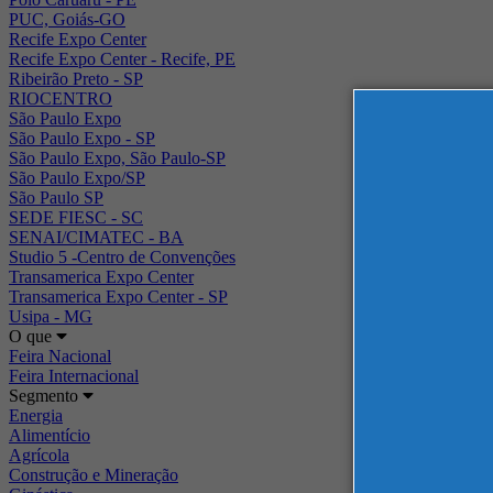
PUC, Goiás-GO
Recife Expo Center
Recife Expo Center - Recife, PE
Ribeirão Preto - SP
RIOCENTRO
São Paulo Expo
São Paulo Expo - SP
São Paulo Expo, São Paulo-SP
São Paulo Expo/SP
São Paulo SP
SEDE FIESC - SC
SENAI/CIMATEC - BA
Studio 5 -Centro de Convenções
Transamerica Expo Center
Transamerica Expo Center - SP
Usipa - MG
O que
Feira Nacional
Feira Internacional
Segmento
Energia
Alimentício
Agrícola
Construção e Mineração