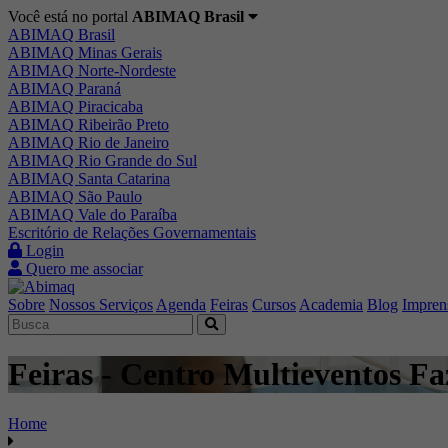
Você está no portal
ABIMAQ Brasil
ABIMAQ Brasil
ABIMAQ Minas Gerais
ABIMAQ Norte-Nordeste
ABIMAQ Paraná
ABIMAQ Piracicaba
ABIMAQ Ribeirão Preto
ABIMAQ Rio de Janeiro
ABIMAQ Rio Grande do Sul
ABIMAQ Santa Catarina
ABIMAQ São Paulo
ABIMAQ Vale do Paraíba
Escritório de Relações Governamentais
Login
Quero me associar
Sobre
Nossos Serviços
Agenda
Feiras
Cursos
Academia
Blog
Impren
Feiras - Centro Multieventos F
Home