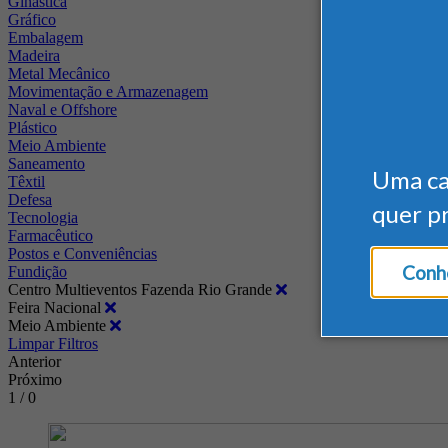
Ginástica
Gráfico
Embalagem
Madeira
Metal Mecânico
Movimentação e Armazenagem
Naval e Offshore
Plástico
Meio Ambiente
Saneamento
Uma c
Têxtil
Defesa
quer p
Tecnologia
Farmacêutico
Postos e Conveniências
Conhe
Fundição
Centro Multieventos Fazenda Rio Grande
Feira Nacional
Meio Ambiente
Limpar Filtros
Anterior
Próximo
1 / 0