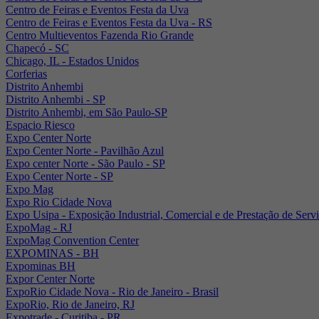
Centro de Feiras e Eventos Festa da Uva
Centro de Feiras e Eventos Festa da Uva - RS
Centro Multieventos Fazenda Rio Grande
Chapecó - SC
Chicago, IL - Estados Unidos
Corferias
Distrito Anhembi
Distrito Anhembi - SP
Distrito Anhembi, em São Paulo-SP
Espacio Riesco
Expo Center Norte
Expo Center Norte - Pavilhão Azul
Expo center Norte - São Paulo - SP
Expo Center Norte - SP
Expo Mag
Expo Rio Cidade Nova
Expo Usipa - Exposição Industrial, Comercial e de Prestação de Serv
ExpoMag - RJ
ExpoMag Convention Center
EXPOMINAS - BH
Expominas BH
Expor Center Norte
ExpoRio Cidade Nova - Rio de Janeiro - Brasil
ExpoRio, Rio de Janeiro, RJ
Expotrade - Curitiba - PR