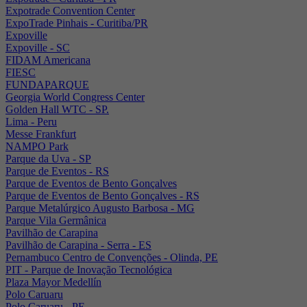
Expotrade Convention Center
ExpoTrade Pinhais - Curitiba/PR
Expoville
Expoville - SC
FIDAM Americana
FIESC
FUNDAPARQUE
Georgia World Congress Center
Golden Hall WTC - SP.
Lima - Peru
Messe Frankfurt
NAMPO Park
Parque da Uva - SP
Parque de Eventos - RS
Parque de Eventos de Bento Gonçalves
Parque de Eventos de Bento Gonçalves - RS
Parque Metalúrgico Augusto Barbosa - MG
Parque Vila Germânica
Pavilhão de Carapina
Pavilhão de Carapina - Serra - ES
Pernambuco Centro de Convenções - Olinda, PE
PIT - Parque de Inovação Tecnológica
Plaza Mayor Medellín
Polo Caruaru
Polo Caruaru - PE