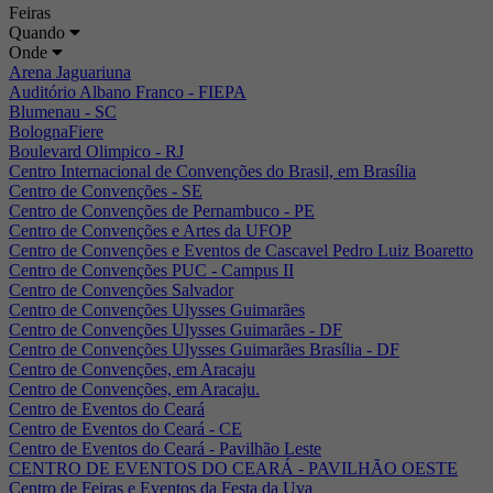
Feiras
Quando
Onde
Arena Jaguariuna
Auditório Albano Franco - FIEPA
Blumenau - SC
BolognaFiere
Boulevard Olimpico - RJ
Centro Internacional de Convenções do Brasil, em Brasília
Centro de Convenções - SE
Centro de Convenções de Pernambuco - PE
Centro de Convenções e Artes da UFOP
Centro de Convenções e Eventos de Cascavel Pedro Luiz Boaretto
Centro de Convenções PUC - Campus II
Centro de Convenções Salvador
Centro de Convenções Ulysses Guimarães
Centro de Convenções Ulysses Guimarães - DF
Centro de Convenções Ulysses Guimarães Brasília - DF
Centro de Convenções, em Aracaju
Centro de Convenções, em Aracaju.
Centro de Eventos do Ceará
Centro de Eventos do Ceará - CE
Centro de Eventos do Ceará - Pavilhão Leste
CENTRO DE EVENTOS DO CEARÁ - PAVILHÃO OESTE
Centro de Feiras e Eventos da Festa da Uva