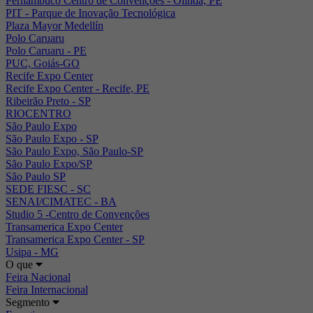
Pernambuco Centro de Convenções - Olinda, PE
PIT - Parque de Inovação Tecnológica
Plaza Mayor Medellín
Polo Caruaru
Polo Caruaru - PE
PUC, Goiás-GO
Recife Expo Center
Recife Expo Center - Recife, PE
Ribeirão Preto - SP
RIOCENTRO
São Paulo Expo
São Paulo Expo - SP
São Paulo Expo, São Paulo-SP
São Paulo Expo/SP
São Paulo SP
SEDE FIESC - SC
SENAI/CIMATEC - BA
Studio 5 -Centro de Convenções
Transamerica Expo Center
Transamerica Expo Center - SP
Usipa - MG
O que
Feira Nacional
Feira Internacional
Segmento