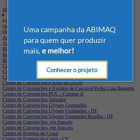
Home
Feiras
Quando
Uma campanha da ABIMAQ
Onde
Arena Jaguariuna
para quem quer produzir
Auditório Albano Franco - FIEPA
mais,
e melhor!
Blumenau - SC
BolognaFiere
Boulevard Olimpico - RJ
Centro Internacional de Convenções do Brasil, em Brasília
Conhecer o projeto
Centro de Convenções - SE
Centro de Convenções de Pernambuco - PE
Centro de Convenções e Artes da UFOP
Centro de Convenções e Eventos de Cascavel Pedro Luiz Boaretto
Centro de Convenções PUC - Campus II
Centro de Convenções Salvador
Centro de Convenções Ulysses Guimarães
Centro de Convenções Ulysses Guimarães - DF
Centro de Convenções Ulysses Guimarães Brasília - DF
Centro de Convenções, em Aracaju
Centro de Convenções, em Aracaju.
Centro de Eventos do Ceará
Centro de Eventos do Ceará - CE