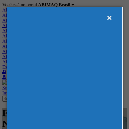
Você está no portal
ABIMAQ Brasil
ABIMAQ Brasil
ABIMAQ Minas Gerais
ABIMAQ Norte-Nordeste
ABIMAQ Paraná
ABIMAQ Piracicaba
ABIMAQ Ribeirão Preto
ABIMAQ Rio de Janeiro
ABIMAQ Rio Grande do Sul
ABIMAQ Santa Catarina
ABIMAQ São Paulo
ABIMAQ Vale do Paraíba
Escritório de Relações Governamentais
Login
Quero me associar
Sobre
Nossos Serviços
Agenda
Feiras
Cursos
Academia
Blog
Imprensa
Contato
Feiras - BolognaFiere - Feira
Nacional - Meio Ambiente