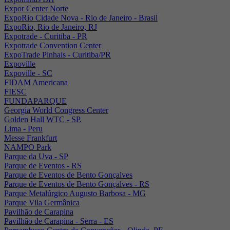
Expor Center Norte
ExpoRio Cidade Nova - Rio de Janeiro - Brasil
ExpoRio, Rio de Janeiro, RJ
Expotrade - Curitiba - PR
Expotrade Convention Center
ExpoTrade Pinhais - Curitiba/PR
Expoville
Expoville - SC
FIDAM Americana
FIESC
FUNDAPARQUE
Georgia World Congress Center
Golden Hall WTC - SP.
Lima - Peru
Messe Frankfurt
NAMPO Park
Parque da Uva - SP
Parque de Eventos - RS
Parque de Eventos de Bento Gonçalves
Parque de Eventos de Bento Gonçalves - RS
Parque Metalúrgico Augusto Barbosa - MG
Parque Vila Germânica
Pavilhão de Carapina
Pavilhão de Carapina - Serra - ES