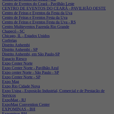
Centro de Eventos do Ceará - Pavilhão Leste
CENTRO DE EVENTOS DO CEARÁ - PAVILHÃO OESTE
Centro de Feiras e Eventos da Festa da Uva
Centro de Feiras e Eventos Festa da Uva
Centro de Feiras e Eventos Festa da Uva - RS
Centro Multieventos Fazenda Rio Grande
Chapecó - SC
Chicago, IL - Estados Unidos
Corferias
Distrito Anhembi
Distrito Anhembi - SP
Distrito Anhembi, em São Paulo-SP
Espacio Riesco
Expo Center Norte
Expo Center Norte - Pavilhão Azul
Expo center Norte - São Paulo - SP
Expo Center Norte - SP
Expo Mag
Expo Rio Cidade Nova
Expo Usipa - Exposição Industrial, Comercial e de Prestação de
Serviços
ExpoMag - RJ
ExpoMag Convention Center
EXPOMINAS - BH
Expominas BH