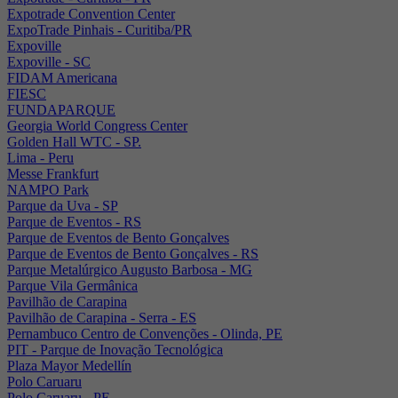
Expotrade Convention Center
ExpoTrade Pinhais - Curitiba/PR
Expoville
Expoville - SC
FIDAM Americana
FIESC
FUNDAPARQUE
Georgia World Congress Center
Golden Hall WTC - SP.
Lima - Peru
Messe Frankfurt
NAMPO Park
Parque da Uva - SP
Parque de Eventos - RS
Parque de Eventos de Bento Gonçalves
Parque de Eventos de Bento Gonçalves - RS
Parque Metalúrgico Augusto Barbosa - MG
Parque Vila Germânica
Pavilhão de Carapina
Pavilhão de Carapina - Serra - ES
Pernambuco Centro de Convenções - Olinda, PE
PIT - Parque de Inovação Tecnológica
Plaza Mayor Medellín
Polo Caruaru
Polo Caruaru - PE