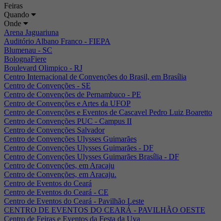
Feiras
Quando
Onde
Arena Jaguariuna
Auditório Albano Franco - FIEPA
Blumenau - SC
BolognaFiere
Boulevard Olimpico - RJ
Centro Internacional de Convenções do Brasil, em Brasília
Centro de Convenções - SE
Centro de Convenções de Pernambuco - PE
Centro de Convenções e Artes da UFOP
Centro de Convenções e Eventos de Cascavel Pedro Luiz Boaretto
Centro de Convenções PUC - Campus II
Centro de Convenções Salvador
Centro de Convenções Ulysses Guimarães
Centro de Convenções Ulysses Guimarães - DF
Centro de Convenções Ulysses Guimarães Brasília - DF
Centro de Convenções, em Aracaju
Centro de Convenções, em Aracaju.
Centro de Eventos do Ceará
Centro de Eventos do Ceará - CE
Centro de Eventos do Ceará - Pavilhão Leste
CENTRO DE EVENTOS DO CEARÁ - PAVILHÃO OESTE
Centro de Feiras e Eventos da Festa da Uva