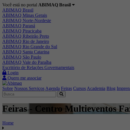
Você está no portal
ABIMAQ Brasil
ABIMAQ Brasil
ABIMAQ Minas Gerais
ABIMAQ Norte-Nordeste
ABIMAQ Paraná
ABIMAQ Piracicaba
ABIMAQ Ribeirão Preto
ABIMAQ Rio de Janeiro
ABIMAQ Rio Grande do Sul
ABIMAQ Santa Catarina
ABIMAQ São Paulo
ABIMAQ Vale do Paraíba
Escritório de Relações Governamentais
Login
Quero me associar
Sobre
Nossos Serviços
Agenda
Feiras
Cursos
Academia
Blog
Impren
Feiras - Centro Multieventos F
Home