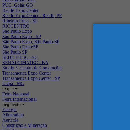
PUC, Goiás-GO
Recife Expo Center
Recife Expo Center - Recife, PE
Ribeirão Preto - SP
RIOCENTRO
São Paulo Expo
São Paulo Expo - SP
São Paulo Expo, São Paulo-SP
São Paulo Expo/SP
São Paulo SP
SEDE FIESC - SC
SENAI/CIMATEC - BA
Studio 5 -Centro de Convenções
Transamerica Expo Center
Transamerica Expo Center - SP
Usipa - MG
O que
Feira Nacional
Feira Internacional
Segmento
Energia
Alimentício
Agrícola
Construção e Mineração