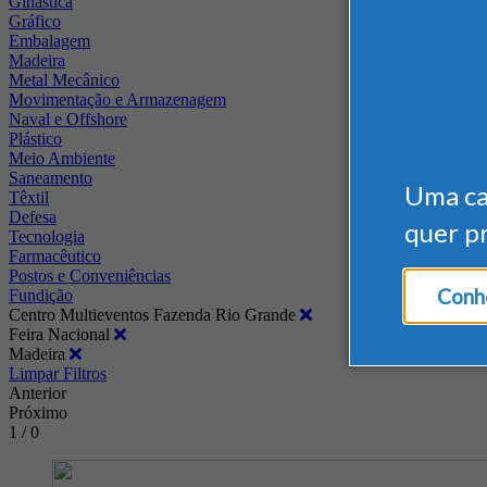
Ginástica
Gráfico
Embalagem
Madeira
Metal Mecânico
Movimentação e Armazenagem
Naval e Offshore
Plástico
Meio Ambiente
Saneamento
Uma c
Têxtil
Defesa
quer p
Tecnologia
Farmacêutico
Postos e Conveniências
Conhe
Fundição
Centro Multieventos Fazenda Rio Grande
Feira Nacional
Madeira
Limpar Filtros
Anterior
Próximo
1 / 0