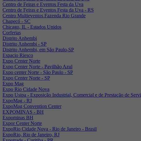
Centro de Feiras e Eventos Festa da Uva
Centro de Feiras e Eventos Festa da Uva - RS
Centro Multieventos Fazenda Rio Grande
Chapecó - SC
Chicago, IL - Estados Unidos
Corferias
Distrito Anhembi
Distrito Anhembi - SP
Distrito Anhembi, em São Paulo-SP
Espacio Riesco
Expo Center Norte
Expo Center Norte - Pavilhão Azul
Expo center Norte - São Paulo - SP
Expo Center Norte - SP
Expo Mag
Expo Rio Cidade Nova
Expo Usipa - Exposição Industrial, Comercial e de Prestação de Serv
ExpoMag - RJ
ExpoMag Convention Center
EXPOMINAS - BH
Expominas BH
Expor Center Norte
ExpoRio Cidade Nova - Rio de Janeiro - Brasil
ExpoRio, Rio de Janeiro, RJ
Expotrade - Curitiba - PR