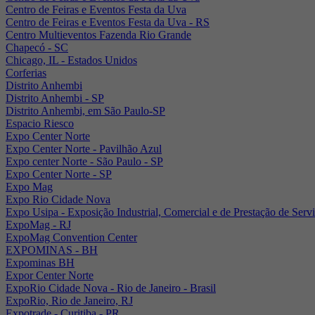
Centro de Feiras e Eventos Festa da Uva
Centro de Feiras e Eventos Festa da Uva - RS
Centro Multieventos Fazenda Rio Grande
Chapecó - SC
Chicago, IL - Estados Unidos
Corferias
Distrito Anhembi
Distrito Anhembi - SP
Distrito Anhembi, em São Paulo-SP
Espacio Riesco
Expo Center Norte
Expo Center Norte - Pavilhão Azul
Expo center Norte - São Paulo - SP
Expo Center Norte - SP
Expo Mag
Expo Rio Cidade Nova
Expo Usipa - Exposição Industrial, Comercial e de Prestação de Serv
ExpoMag - RJ
ExpoMag Convention Center
EXPOMINAS - BH
Expominas BH
Expor Center Norte
ExpoRio Cidade Nova - Rio de Janeiro - Brasil
ExpoRio, Rio de Janeiro, RJ
Expotrade - Curitiba - PR