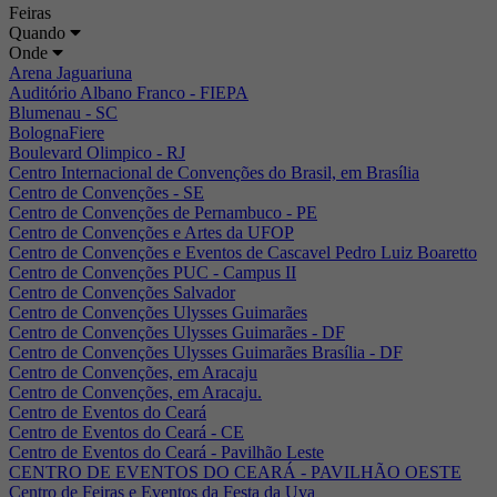
Feiras
Quando
Onde
Arena Jaguariuna
Auditório Albano Franco - FIEPA
Blumenau - SC
BolognaFiere
Boulevard Olimpico - RJ
Centro Internacional de Convenções do Brasil, em Brasília
Centro de Convenções - SE
Centro de Convenções de Pernambuco - PE
Centro de Convenções e Artes da UFOP
Centro de Convenções e Eventos de Cascavel Pedro Luiz Boaretto
Centro de Convenções PUC - Campus II
Centro de Convenções Salvador
Centro de Convenções Ulysses Guimarães
Centro de Convenções Ulysses Guimarães - DF
Centro de Convenções Ulysses Guimarães Brasília - DF
Centro de Convenções, em Aracaju
Centro de Convenções, em Aracaju.
Centro de Eventos do Ceará
Centro de Eventos do Ceará - CE
Centro de Eventos do Ceará - Pavilhão Leste
CENTRO DE EVENTOS DO CEARÁ - PAVILHÃO OESTE
Centro de Feiras e Eventos da Festa da Uva