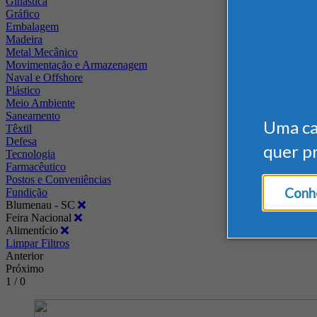
Ginástica
Gráfico
Embalagem
Madeira
Metal Mecânico
Movimentação e Armazenagem
Naval e Offshore
Plástico
Meio Ambiente
Saneamento
Uma c
Têxtil
Defesa
quer p
Tecnologia
Farmacêutico
Postos e Conveniências
Conhe
Fundição
Blumenau - SC
Feira Nacional
Alimentício
Limpar Filtros
Anterior
Próximo
1 / 0