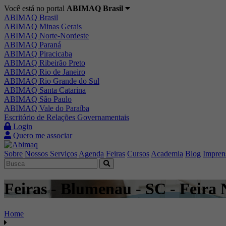
Você está no portal
ABIMAQ Brasil
ABIMAQ Brasil
ABIMAQ Minas Gerais
ABIMAQ Norte-Nordeste
ABIMAQ Paraná
ABIMAQ Piracicaba
ABIMAQ Ribeirão Preto
ABIMAQ Rio de Janeiro
ABIMAQ Rio Grande do Sul
ABIMAQ Santa Catarina
ABIMAQ São Paulo
ABIMAQ Vale do Paraíba
Escritório de Relações Governamentais
Login
Quero me associar
Sobre
Nossos Serviços
Agenda
Feiras
Cursos
Academia
Blog
Impren
Feiras - Blumenau - SC - Feira 
Home