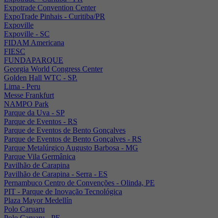
Expotrade Convention Center
ExpoTrade Pinhais - Curitiba/PR
Expoville
Expoville - SC
FIDAM Americana
FIESC
FUNDAPARQUE
Georgia World Congress Center
Golden Hall WTC - SP.
Lima - Peru
Messe Frankfurt
NAMPO Park
Parque da Uva - SP
Parque de Eventos - RS
Parque de Eventos de Bento Gonçalves
Parque de Eventos de Bento Gonçalves - RS
Parque Metalúrgico Augusto Barbosa - MG
Parque Vila Germânica
Pavilhão de Carapina
Pavilhão de Carapina - Serra - ES
Pernambuco Centro de Convenções - Olinda, PE
PIT - Parque de Inovação Tecnológica
Plaza Mayor Medellín
Polo Caruaru
Polo Caruaru - PE