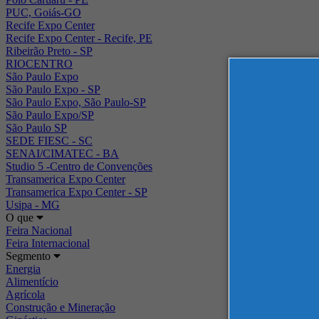
PUC, Goiás-GO
Recife Expo Center
Recife Expo Center - Recife, PE
Ribeirão Preto - SP
RIOCENTRO
São Paulo Expo
São Paulo Expo - SP
São Paulo Expo, São Paulo-SP
São Paulo Expo/SP
São Paulo SP
SEDE FIESC - SC
SENAI/CIMATEC - BA
Studio 5 -Centro de Convenções
Transamerica Expo Center
Transamerica Expo Center - SP
Usipa - MG
O que
Feira Nacional
Feira Internacional
Segmento
Energia
Alimentício
Agrícola
Construção e Mineração