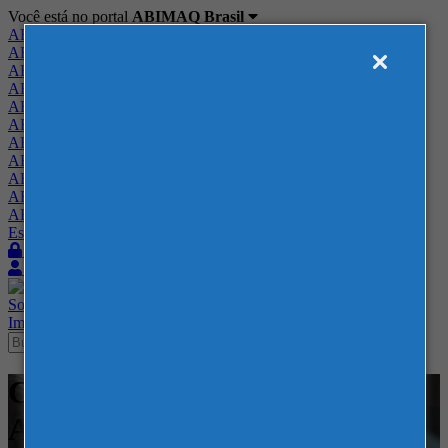
Você está no portal
ABIMAQ Brasil
ABIMAQ Brasil
ABIMAQ Minas Gerais
ABIMAQ Norte-Nordeste
ABIMAQ Paraná
ABIMAQ Piracicaba
ABIMAQ Ribeirão Preto
ABIMAQ Rio de Janeiro
ABIMAQ Rio Grande do Sul
ABIMAQ Santa Catarina
ABIMAQ São Paulo
ABIMAQ Vale do Paraíba
Escritório de Relações Governamentais
Login
Quero me associar
Sobre
Nossos Serviços
Agenda
Feiras
Cursos
Academia
Blog
Imprensa
Contato
Cursos - Curso Híbrido -
Administração