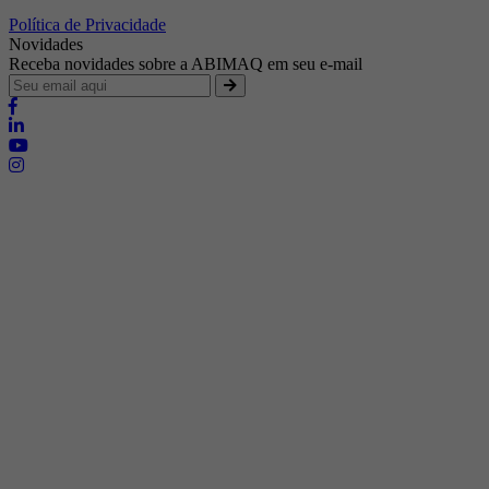
Política de Privacidade
Novidades
Receba novidades sobre a ABIMAQ em seu e-mail
Brasília - Distrito Federal
Endereço:
SHIS - QI 11 - Bloco "S"
E-mail:
relgov@abimaq.org.br
Belo Horizonte - Minas Gerais
Endereço:
Av. Getúlio Vargas, 446 Sala 701 - Bairro: Funcionários
Telefone:
(31) 3281-9518
Celular:
(31) 98364-9534
E-mail:
srmg@abimaq.org.br
Curitiba - Paraná