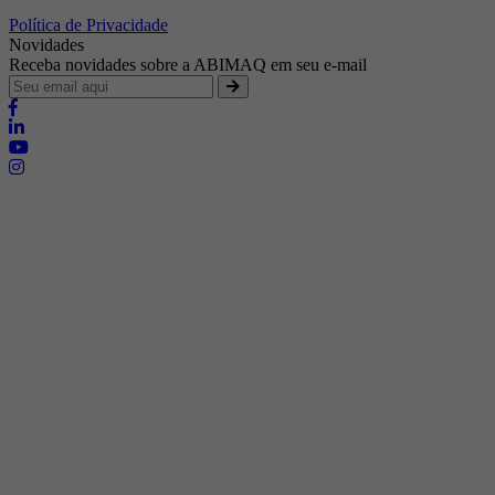
Política de Privacidade
Novidades
Receba novidades sobre a ABIMAQ em seu e-mail
Brasília - Distrito Federal
Endereço:
SHIS - QI 11 - Bloco "S"
E-mail:
relgov@abimaq.org.br
Belo Horizonte - Minas Gerais
Endereço:
Av. Getúlio Vargas, 446 Sala 701 - Bairro: Funcionários
Telefone:
(31) 3281-9518
Celular:
(31) 98364-9534
E-mail:
srmg@abimaq.org.br
Curitiba - Paraná