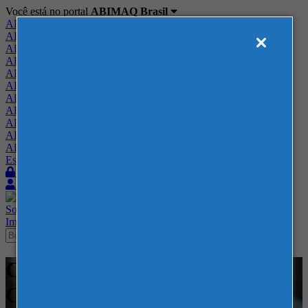
Você está no portal
ABIMAQ Brasil
ABIMAQ Brasil
ABIMAQ Minas Gerais
ABIMAQ Norte-Nordeste
ABIMAQ Paraná
ABIMAQ Piracicaba
ABIMAQ Ribeirão Preto
ABIMAQ Rio de Janeiro
ABIMAQ Rio Grande do Sul
ABIMAQ Santa Catarina
ABIMAQ São Paulo
ABIMAQ Vale do Paraíba
Escritório de Relações Governamentais
Login
Quero me associar
Sobre
Nossos Serviços
Agenda
Feiras
Cursos
Academia
Blog
Imprensa
Contato
Cursos - Curso Presencial -
Gestão