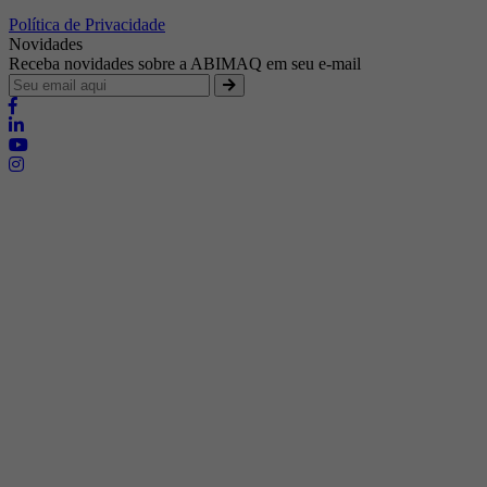
Política de Privacidade
Novidades
Receba novidades sobre a ABIMAQ em seu e-mail
Brasília - Distrito Federal
Endereço:
SHIS - QI 11 - Bloco "S"
E-mail:
relgov@abimaq.org.br
Belo Horizonte - Minas Gerais
Endereço:
Av. Getúlio Vargas, 446 Sala 701 - Bairro: Funcionários
Telefone:
(31) 3281-9518
Celular:
(31) 98364-9534
E-mail:
srmg@abimaq.org.br
Curitiba - Paraná