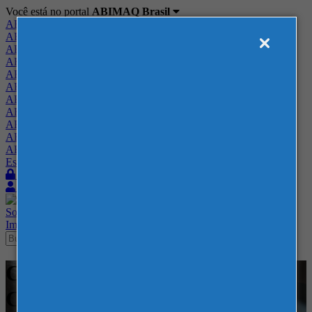
Você está no portal
ABIMAQ Brasil
ABIMAQ Brasil
ABIMAQ Minas Gerais
ABIMAQ Norte-Nordeste
ABIMAQ Paraná
ABIMAQ Piracicaba
ABIMAQ Ribeirão Preto
ABIMAQ Rio de Janeiro
ABIMAQ Rio Grande do Sul
ABIMAQ Santa Catarina
ABIMAQ São Paulo
ABIMAQ Vale do Paraíba
Escritório de Relações Governamentais
Login
Quero me associar
Sobre
Nossos Serviços
Agenda
Feiras
Cursos
Academia
Blog
Imprensa
Contato
Cursos - Transamerica Expo
Center - SP -