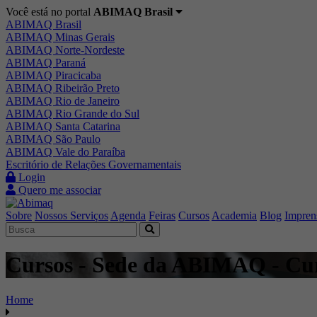
Você está no portal
ABIMAQ Brasil
ABIMAQ Brasil
ABIMAQ Minas Gerais
ABIMAQ Norte-Nordeste
ABIMAQ Paraná
ABIMAQ Piracicaba
ABIMAQ Ribeirão Preto
ABIMAQ Rio de Janeiro
ABIMAQ Rio Grande do Sul
ABIMAQ Santa Catarina
ABIMAQ São Paulo
ABIMAQ Vale do Paraíba
Escritório de Relações Governamentais
Login
Quero me associar
Sobre
Nossos Serviços
Agenda
Feiras
Cursos
Academia
Blog
Impren
Cursos - Sede da ABIMAQ - Cur
Home