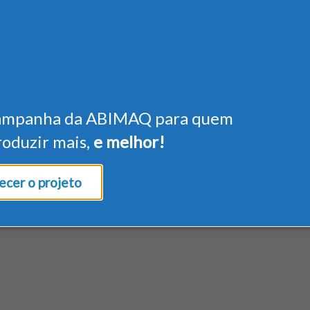
ampanha da ABIMAQ para quem
roduzir mais,
e melhor!
cer o projeto