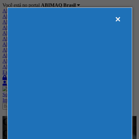
Você está no portal
ABIMAQ Brasil
ABIMAQ Brasil
ABIMAQ Minas Gerais
ABIMAQ Norte-Nordeste
ABIMAQ Paraná
ABIMAQ Piracicaba
ABIMAQ Ribeirão Preto
ABIMAQ Rio de Janeiro
ABIMAQ Rio Grande do Sul
ABIMAQ Santa Catarina
ABIMAQ São Paulo
ABIMAQ Vale do Paraíba
Escritório de Relações Governamentais
Login
Quero me associar
Sobre
Nossos Serviços
Agenda
Feiras
Cursos
Academia
Blog
Imprensa
Contato
Cursos - Sede da ABIMAQ -
Curso Presencial - Gestão