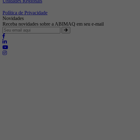
Unidades Regionais
Política de Privacidade
Novidades
Receba novidades sobre a ABIMAQ em seu e-mail
Brasília - Distrito Federal
Endereço:
SHIS - QI 11 - Bloco "S"
E-mail:
relgov@abimaq.org.br
Belo Horizonte - Minas Gerais
Endereço:
Av. Getúlio Vargas, 446 Sala 701 - Bairro: Funcionários
Telefone:
(31) 3281-9518
Celular:
(31) 98364-9534
E-mail:
srmg@abimaq.org.br
Curitiba - Paraná