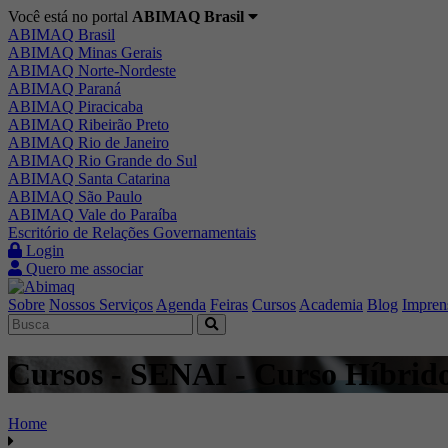
Você está no portal
ABIMAQ Brasil
ABIMAQ Brasil
ABIMAQ Minas Gerais
ABIMAQ Norte-Nordeste
ABIMAQ Paraná
ABIMAQ Piracicaba
ABIMAQ Ribeirão Preto
ABIMAQ Rio de Janeiro
ABIMAQ Rio Grande do Sul
ABIMAQ Santa Catarina
ABIMAQ São Paulo
ABIMAQ Vale do Paraíba
Escritório de Relações Governamentais
Login
Quero me associar
Sobre
Nossos Serviços
Agenda
Feiras
Cursos
Academia
Blog
Impren
Cursos - SENAI - Curso Híbrid
Home