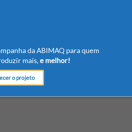
ampanha da ABIMAQ para quem
roduzir mais,
e melhor!
cer o projeto