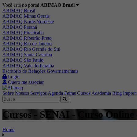
Você está no portal
ABIMAQ Brasil
ABIMAQ Brasil
ABIMAQ Minas Gerais
ABIMAQ Norte-Nordeste
ABIMAQ Paraná
ABIMAQ Piracicaba
ABIMAQ Ribeirão Preto
ABIMAQ Rio de Janeiro
ABIMAQ Rio Grande do Sul
ABIMAQ Santa Catarina
ABIMAQ São Paulo
ABIMAQ Vale do Paraíba
Escritório de Relações Governamentais
Login
Quero me associar
Sobre
Nossos Serviços
Agenda
Feiras
Cursos
Academia
Blog
Impren
Cursos - SENAI - Curso Online
Home