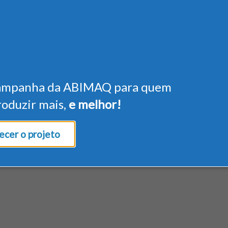
ampanha da ABIMAQ para quem
roduzir mais,
e melhor!
cer o projeto