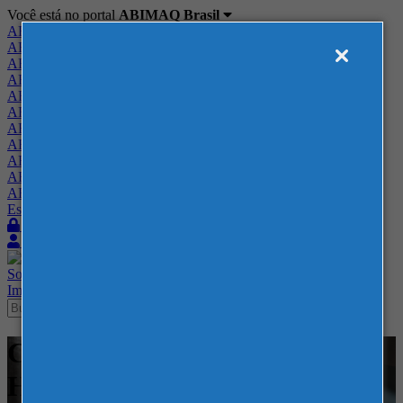
Você está no portal
ABIMAQ Brasil
ABIMAQ Brasil
ABIMAQ Minas Gerais
ABIMAQ Norte-Nordeste
ABIMAQ Paraná
ABIMAQ Piracicaba
ABIMAQ Ribeirão Preto
ABIMAQ Rio de Janeiro
ABIMAQ Rio Grande do Sul
ABIMAQ Santa Catarina
ABIMAQ São Paulo
ABIMAQ Vale do Paraíba
Escritório de Relações Governamentais
Login
Quero me associar
Sobre
Nossos Serviços
Agenda
Feiras
Cursos
Academia
Blog
Imprensa
Contato
Cursos - Presencial - Curso
Híbrido - Contábil / Fiscal