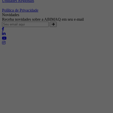
Unidades Regionais
Política de Privacidade
Novidades
Receba novidades sobre a ABIMAQ em seu e-mail
Brasília - Distrito Federal
Endereço:
SHIS - QI 11 - Bloco "S"
E-mail:
relgov@abimaq.org.br
Belo Horizonte - Minas Gerais
Endereço:
Av. Getúlio Vargas, 446 Sala 701 - Bairro: Funcionários
Telefone:
(31) 3281-9518
Celular:
(31) 98364-9534
E-mail:
srmg@abimaq.org.br
Curitiba - Paraná