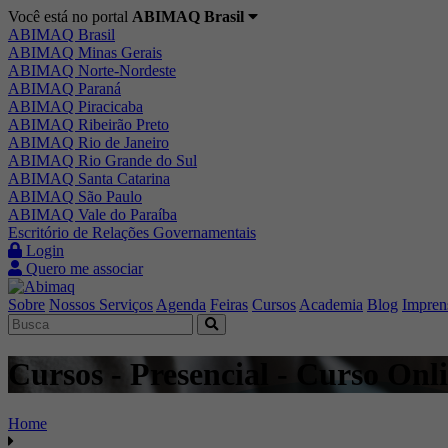
Você está no portal
ABIMAQ Brasil
ABIMAQ Brasil
ABIMAQ Minas Gerais
ABIMAQ Norte-Nordeste
ABIMAQ Paraná
ABIMAQ Piracicaba
ABIMAQ Ribeirão Preto
ABIMAQ Rio de Janeiro
ABIMAQ Rio Grande do Sul
ABIMAQ Santa Catarina
ABIMAQ São Paulo
ABIMAQ Vale do Paraíba
Escritório de Relações Governamentais
Login
Quero me associar
Sobre
Nossos Serviços
Agenda
Feiras
Cursos
Academia
Blog
Impren
Cursos - Presencial - Curso On
Home