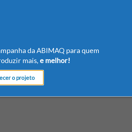
ampanha da ABIMAQ para quem
roduzir mais,
e melhor!
cer o projeto