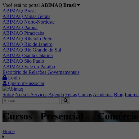
Você está no portal
ABIMAQ Brasil
ABIMAQ Brasil
ABIMAQ Minas Gerais
ABIMAQ Norte-Nordeste
ABIMAQ Paraná
ABIMAQ Piracicaba
ABIMAQ Ribeirão Preto
ABIMAQ Rio de Janeiro
ABIMAQ Rio Grande do Sul
ABIMAQ Santa Catarina
ABIMAQ São Paulo
ABIMAQ Vale do Paraíba
Escritório de Relações Governamentais
Login
Quero me associar
Sobre
Nossos Serviços
Agenda
Feiras
Cursos
Academia
Blog
Impren
Cursos - Presencial - - Comércio
Home