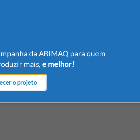
ampanha da ABIMAQ para quem
roduzir mais,
e melhor!
cer o projeto