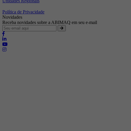
Unidades Regionais
Política de Privacidade
Novidades
Receba novidades sobre a ABIMAQ em seu e-mail
Brasília - Distrito Federal
Endereço:
SHIS - QI 11 - Bloco "S"
E-mail:
relgov@abimaq.org.br
Belo Horizonte - Minas Gerais
Endereço:
Av. Getúlio Vargas, 446 Sala 701 - Bairro: Funcionários
Telefone:
(31) 3281-9518
Celular:
(31) 98364-9534
E-mail:
srmg@abimaq.org.br
Curitiba - Paraná