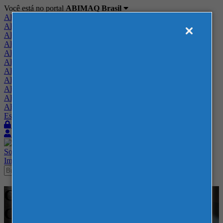
Você está no portal
ABIMAQ Brasil
ABIMAQ Brasil
ABIMAQ Minas Gerais
ABIMAQ Norte-Nordeste
ABIMAQ Paraná
ABIMAQ Piracicaba
ABIMAQ Ribeirão Preto
ABIMAQ Rio de Janeiro
ABIMAQ Rio Grande do Sul
ABIMAQ Santa Catarina
ABIMAQ São Paulo
ABIMAQ Vale do Paraíba
Escritório de Relações Governamentais
Login
Quero me associar
Sobre
Nossos Serviços
Agenda
Feiras
Cursos
Academia
Blog
Imprensa
Contato
Cursos - Polo Caruaru - PE -
Curso Presencial -