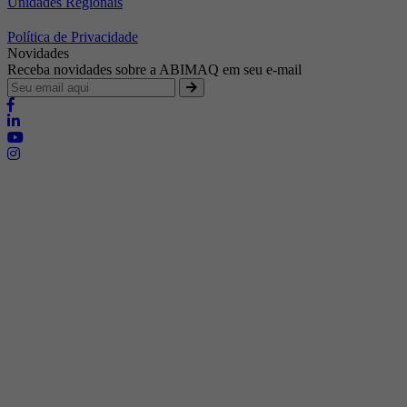
Unidades Regionais
Política de Privacidade
Novidades
Receba novidades sobre a ABIMAQ em seu e-mail
Brasília - Distrito Federal
Endereço:
SHIS - QI 11 - Bloco "S"
E-mail:
relgov@abimaq.org.br
Belo Horizonte - Minas Gerais
Endereço:
Av. Getúlio Vargas, 446 Sala 701 - Bairro: Funcionários
Telefone:
(31) 3281-9518
Celular:
(31) 98364-9534
E-mail:
srmg@abimaq.org.br
Curitiba - Paraná