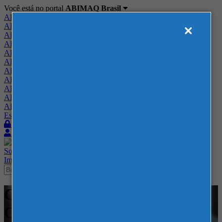
Você está no portal
ABIMAQ Brasil
ABIMAQ Brasil
ABIMAQ Minas Gerais
ABIMAQ Norte-Nordeste
ABIMAQ Paraná
ABIMAQ Piracicaba
ABIMAQ Ribeirão Preto
ABIMAQ Rio de Janeiro
ABIMAQ Rio Grande do Sul
ABIMAQ Santa Catarina
ABIMAQ São Paulo
ABIMAQ Vale do Paraíba
Escritório de Relações Governamentais
Login
Quero me associar
Sobre
Nossos Serviços
Agenda
Feiras
Cursos
Academia
Blog
Imprensa
Contato
Cursos - Hibrida - Curso
Online - Finanças