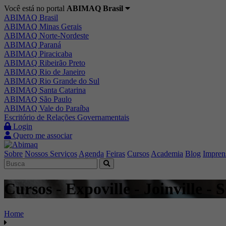
Você está no portal
ABIMAQ Brasil
ABIMAQ Brasil
ABIMAQ Minas Gerais
ABIMAQ Norte-Nordeste
ABIMAQ Paraná
ABIMAQ Piracicaba
ABIMAQ Ribeirão Preto
ABIMAQ Rio de Janeiro
ABIMAQ Rio Grande do Sul
ABIMAQ Santa Catarina
ABIMAQ São Paulo
ABIMAQ Vale do Paraíba
Escritório de Relações Governamentais
Login
Quero me associar
Sobre
Nossos Serviços
Agenda
Feiras
Cursos
Academia
Blog
Impren
Cursos - Expoville - Joinville 
Home