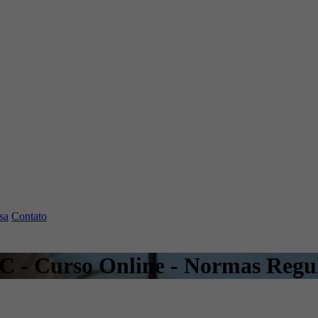
sa
Contato
- SC - Curso Online - Normas Re