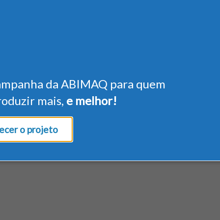
ampanha da ABIMAQ para quem
roduzir mais,
e melhor!
cer o projeto