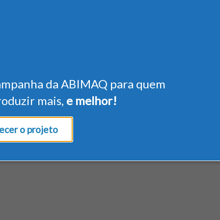
ampanha da ABIMAQ para quem
roduzir mais,
e melhor!
cer o projeto