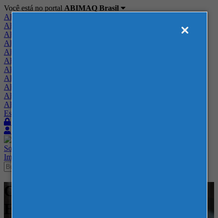
Você está no portal
ABIMAQ Brasil
ABIMAQ Brasil
ABIMAQ Minas Gerais
ABIMAQ Norte-Nordeste
ABIMAQ Paraná
ABIMAQ Piracicaba
ABIMAQ Ribeirão Preto
ABIMAQ Rio de Janeiro
ABIMAQ Rio Grande do Sul
ABIMAQ Santa Catarina
ABIMAQ São Paulo
ABIMAQ Vale do Paraíba
Escritório de Relações Governamentais
Login
Quero me associar
Sobre
Nossos Serviços
Agenda
Feiras
Cursos
Academia
Blog
Imprensa
Contato
Cursos - Curso Presencial -
ESG