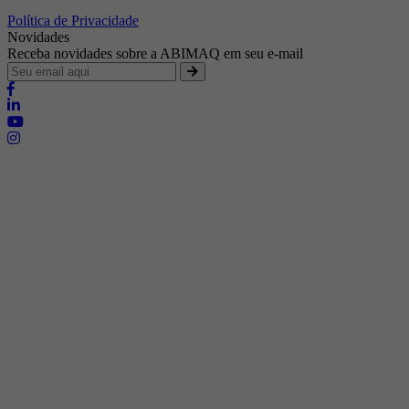
Política de Privacidade
Novidades
Receba novidades sobre a ABIMAQ em seu e-mail
Brasília - Distrito Federal
Endereço:
SHIS - QI 11 - Bloco "S"
E-mail:
relgov@abimaq.org.br
Belo Horizonte - Minas Gerais
Endereço:
Av. Getúlio Vargas, 446 Sala 701 - Bairro: Funcionários
Telefone:
(31) 3281-9518
Celular:
(31) 98364-9534
E-mail:
srmg@abimaq.org.br
Curitiba - Paraná