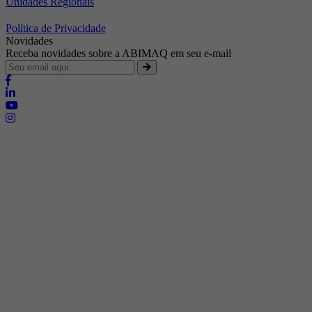
Unidades Regionais
Política de Privacidade
Novidades
Receba novidades sobre a ABIMAQ em seu e-mail
Brasília - Distrito Federal
Endereço:
SHIS - QI 11 - Bloco "S"
E-mail:
relgov@abimaq.org.br
Belo Horizonte - Minas Gerais
Endereço:
Av. Getúlio Vargas, 446 Sala 701 - Bairro: Funcionários
Telefone:
(31) 3281-9518
Celular:
(31) 98364-9534
E-mail:
srmg@abimaq.org.br
Curitiba - Paraná