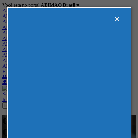
Você está no portal
ABIMAQ Brasil
ABIMAQ Brasil
ABIMAQ Minas Gerais
ABIMAQ Norte-Nordeste
ABIMAQ Paraná
ABIMAQ Piracicaba
ABIMAQ Ribeirão Preto
ABIMAQ Rio de Janeiro
ABIMAQ Rio Grande do Sul
ABIMAQ Santa Catarina
ABIMAQ São Paulo
ABIMAQ Vale do Paraíba
Escritório de Relações Governamentais
Login
Quero me associar
Sobre
Nossos Serviços
Agenda
Feiras
Cursos
Academia
Blog
Imprensa
Contato
Cursos - Corferias - Curso
Online - Segurança