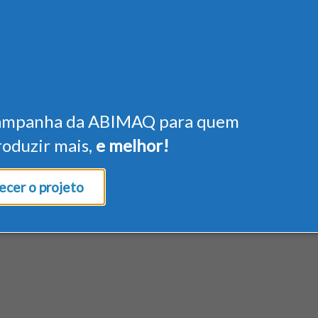
ampanha da ABIMAQ para quem
roduzir mais,
e melhor!
cer o projeto