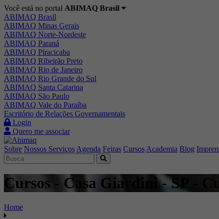
Você está no portal
ABIMAQ Brasil
ABIMAQ Brasil
ABIMAQ Minas Gerais
ABIMAQ Norte-Nordeste
ABIMAQ Paraná
ABIMAQ Piracicaba
ABIMAQ Ribeirão Preto
ABIMAQ Rio de Janeiro
ABIMAQ Rio Grande do Sul
ABIMAQ Santa Catarina
ABIMAQ São Paulo
ABIMAQ Vale do Paraíba
Escritório de Relações Governamentais
Login
Quero me associar
Sobre
Nossos Serviços
Agenda
Feiras
Cursos
Academia
Blog
Impren
Cursos - Casa Giardini - SP - Cu
Home