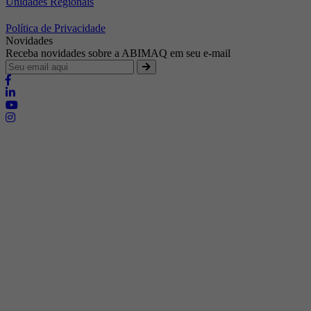
Unidades Regionais
Política de Privacidade
Novidades
Receba novidades sobre a ABIMAQ em seu e-mail
Brasília - Distrito Federal
Endereço:
SHIS - QI 11 - Bloco "S"
E-mail:
relgov@abimaq.org.br
Belo Horizonte - Minas Gerais
Endereço:
Av. Getúlio Vargas, 446 Sala 701 - Bairro: Funcionários
Telefone:
(31) 3281-9518
Celular:
(31) 98364-9534
E-mail:
srmg@abimaq.org.br
Curitiba - Paraná