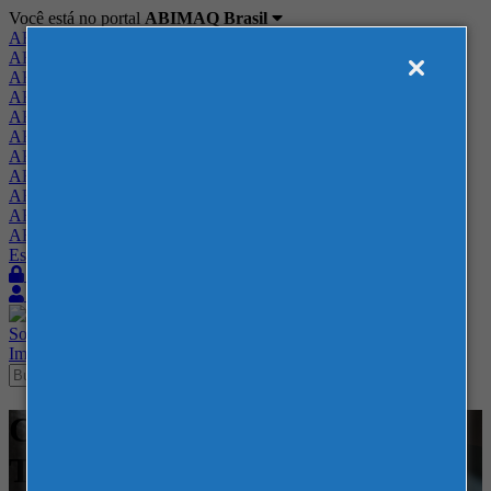
Você está no portal
ABIMAQ Brasil
ABIMAQ Brasil
ABIMAQ Minas Gerais
ABIMAQ Norte-Nordeste
ABIMAQ Paraná
ABIMAQ Piracicaba
ABIMAQ Ribeirão Preto
ABIMAQ Rio de Janeiro
ABIMAQ Rio Grande do Sul
ABIMAQ Santa Catarina
ABIMAQ São Paulo
ABIMAQ Vale do Paraíba
Escritório de Relações Governamentais
Login
Quero me associar
Sobre
Nossos Serviços
Agenda
Feiras
Cursos
Academia
Blog
Imprensa
Contato
Cursos - BolognaFiere - -
Tecnologia