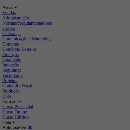
Áreas
Vendas
Administração
Normas Regulamentadoras
Gestão
Liderança
Comunicação e Marketing
Compras
Comércio Exterior
Finanças
Qualidade
Inovação
Segurança
Tecnologia
Projetos
Contábil / Fiscal
Produção
ESG
Formato
Curso Presencial
Curso Online
Curso Híbrido
Data
BolognaFiere