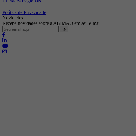
Unidades Regionais
Política de Privacidade
Novidades
Receba novidades sobre a ABIMAQ em seu e-mail
Brasília - Distrito Federal
Endereço:
SHIS - QI 11 - Bloco "S"
E-mail:
relgov@abimaq.org.br
Belo Horizonte - Minas Gerais
Endereço:
Av. Getúlio Vargas, 446 Sala 701 - Bairro: Funcionários
Telefone:
(31) 3281-9518
Celular:
(31) 98364-9534
E-mail:
srmg@abimaq.org.br
Curitiba - Paraná