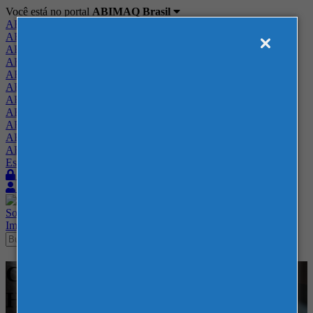
Você está no portal
ABIMAQ Brasil
ABIMAQ Brasil
ABIMAQ Minas Gerais
ABIMAQ Norte-Nordeste
ABIMAQ Paraná
ABIMAQ Piracicaba
ABIMAQ Ribeirão Preto
ABIMAQ Rio de Janeiro
ABIMAQ Rio Grande do Sul
ABIMAQ Santa Catarina
ABIMAQ São Paulo
ABIMAQ Vale do Paraíba
Escritório de Relações Governamentais
Login
Quero me associar
Sobre
Nossos Serviços
Agenda
Feiras
Cursos
Academia
Blog
Imprensa
Contato
Cursos - ABIMAQ - Curso
Híbrido - Inovação