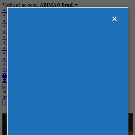
Você está no portal
ABIMAQ Brasil
ABIMAQ Brasil
ABIMAQ Minas Gerais
ABIMAQ Norte-Nordeste
ABIMAQ Paraná
ABIMAQ Piracicaba
ABIMAQ Ribeirão Preto
ABIMAQ Rio de Janeiro
ABIMAQ Rio Grande do Sul
ABIMAQ Santa Catarina
ABIMAQ São Paulo
ABIMAQ Vale do Paraíba
Escritório de Relações Governamentais
Login
Quero me associar
Sobre
Nossos Serviços
Agenda
Feiras
Cursos
Academia
Blog
Imprensa
Contato
Cursos - 51 - Curso Híbrido -
Contábil / Fiscal