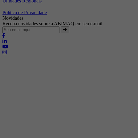
Unidades Regionais
Política de Privacidade
Novidades
Receba novidades sobre a ABIMAQ em seu e-mail
Brasília - Distrito Federal
Endereço:
SHIS - QI 11 - Bloco "S"
E-mail:
relgov@abimaq.org.br
Belo Horizonte - Minas Gerais
Endereço:
Av. Getúlio Vargas, 446 Sala 701 - Bairro: Funcionários
Telefone:
(31) 3281-9518
Celular:
(31) 98364-9534
E-mail:
srmg@abimaq.org.br
Curitiba - Paraná