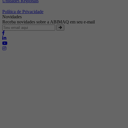
Unidades Regionais
Política de Privacidade
Novidades
Receba novidades sobre a ABIMAQ em seu e-mail
Brasília - Distrito Federal
Endereço:
SHIS - QI 11 - Bloco "S"
E-mail:
relgov@abimaq.org.br
Belo Horizonte - Minas Gerais
Endereço:
Av. Getúlio Vargas, 446 Sala 701 - Bairro: Funcionários
Telefone:
(31) 3281-9518
Celular:
(31) 98364-9534
E-mail:
srmg@abimaq.org.br
Curitiba - Paraná