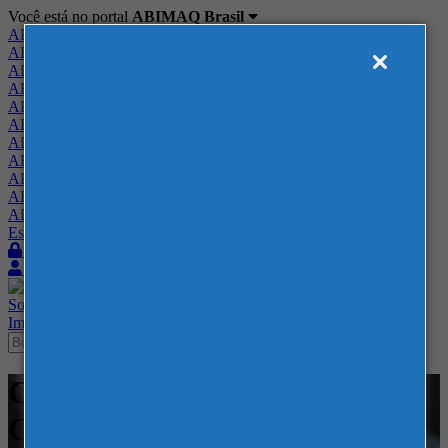
Você está no portal
ABIMAQ Brasil
ABIMAQ Brasil
ABIMAQ Minas Gerais
ABIMAQ Norte-Nordeste
ABIMAQ Paraná
ABIMAQ Piracicaba
ABIMAQ Ribeirão Preto
ABIMAQ Rio de Janeiro
ABIMAQ Rio Grande do Sul
ABIMAQ Santa Catarina
ABIMAQ São Paulo
ABIMAQ Vale do Paraíba
Escritório de Relações Governamentais
Login
Quero me associar
Sobre
Nossos Serviços
Agenda
Feiras
Cursos
Academia
Blog
Imprensa
Contato
Cursos - 46 - Curso Online -
Compras