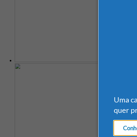
Uma c
quer p
Conhe