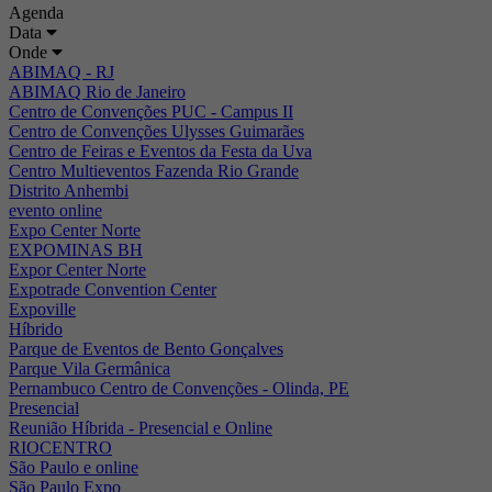
Agenda
Data
Onde
ABIMAQ - RJ
ABIMAQ Rio de Janeiro
Centro de Convenções PUC - Campus II
Centro de Convenções Ulysses Guimarães
Centro de Feiras e Eventos da Festa da Uva
Centro Multieventos Fazenda Rio Grande
Distrito Anhembi
evento online
Expo Center Norte
EXPOMINAS BH
Expor Center Norte
Expotrade Convention Center
Expoville
Híbrido
Parque de Eventos de Bento Gonçalves
Parque Vila Germânica
Pernambuco Centro de Convenções - Olinda, PE
Presencial
Reunião Híbrida - Presencial e Online
RIOCENTRO
São Paulo e online
São Paulo Expo