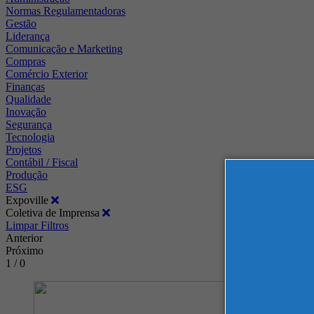
Normas Regulamentadoras
Gestão
Liderança
Comunicação e Marketing
Compras
Comércio Exterior
Finanças
Qualidade
Inovação
Segurança
Tecnologia
Projetos
Contábil / Fiscal
Produção
ESG
Expoville
Coletiva de Imprensa
Limpar Filtros
Anterior
Próximo
1 / 0