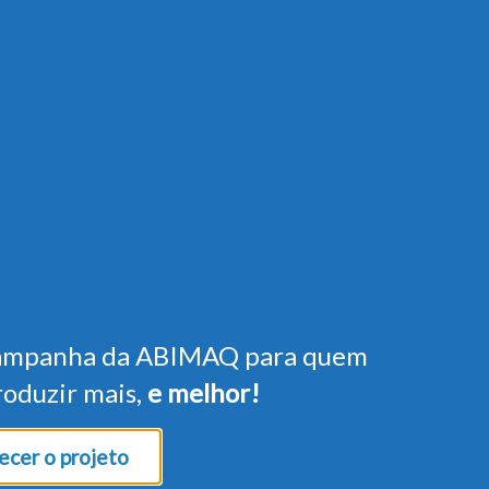
ampanha da ABIMAQ para quem
roduzir mais,
e melhor!
cer o projeto