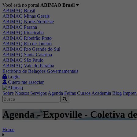
Você está no portal
ABIMAQ Brasil
ABIMAQ Brasil
ABIMAQ Minas Gerais
ABIMAQ Norte-Nordeste
ABIMAQ Paraná
ABIMAQ Piracicaba
ABIMAQ Ribeirão Preto
ABIMAQ Rio de Janeiro
ABIMAQ Rio Grande do Sul
ABIMAQ Santa Catarina
ABIMAQ São Paulo
ABIMAQ Vale do Paraíba
Escritório de Relações Governamentais
Login
Quero me associar
Sobre
Nossos Serviços
Agenda
Feiras
Cursos
Academia
Blog
Impren
Agenda - Expoville - Coletiva d
Home