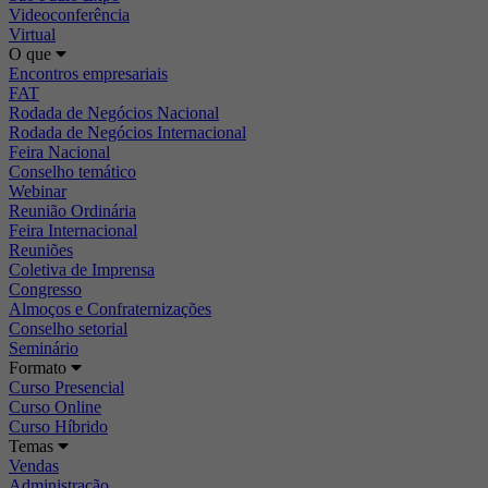
Videoconferência
Virtual
O que
Encontros empresariais
FAT
Rodada de Negócios Nacional
Rodada de Negócios Internacional
Feira Nacional
Conselho temático
Webinar
Reunião Ordinária
Feira Internacional
Reuniões
Coletiva de Imprensa
Congresso
Almoços e Confraternizações
Conselho setorial
Seminário
Formato
Curso Presencial
Curso Online
Curso Híbrido
Temas
Vendas
Administração