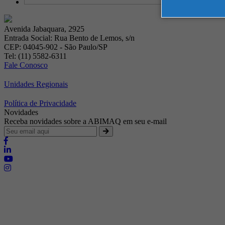
Avenida Jabaquara, 2925
Entrada Social: Rua Bento de Lemos, s/n
CEP: 04045-902 - São Paulo/SP
Tel: (11) 5582-6311
Fale Conosco
Unidades Regionais
Política de Privacidade
Novidades
Receba novidades sobre a ABIMAQ em seu e-mail
Brasília - Distrito Federal
Endereço:
SHIS - QI 11 - Bloco "S"
E-mail:
relgov@abimaq.org.br