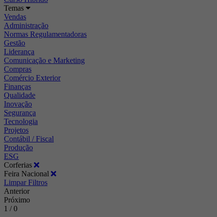
Temas
Vendas
Administração
Normas Regulamentadoras
Gestão
Liderança
Comunicação e Marketing
Compras
Comércio Exterior
Finanças
Qualidade
Inovação
Segurança
Tecnologia
Projetos
Contábil / Fiscal
Produção
ESG
Corferias
Feira Nacional
Limpar Filtros
Anterior
Próximo
1 / 0