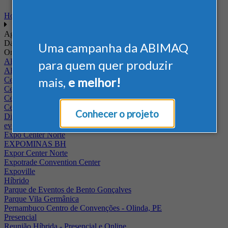
Home
Agenda
Data
Uma campanha da ABIMAQ
Onde
ABIMAQ - RJ
para quem quer produzir
ABIMAQ Rio de Janeiro
mais,
e melhor!
Centro de Convenções PUC - Campus II
Centro de Convenções Ulysses Guimarães
Centro de Feiras e Eventos da Festa da Uva
Centro Multieventos Fazenda Rio Grande
Conhecer o projeto
Distrito Anhembi
evento online
Expo Center Norte
EXPOMINAS BH
Expor Center Norte
Expotrade Convention Center
Expoville
Híbrido
Parque de Eventos de Bento Gonçalves
Parque Vila Germânica
Pernambuco Centro de Convenções - Olinda, PE
Presencial
Reunião Híbrida - Presencial e Online