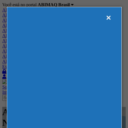
Você está no portal
ABIMAQ Brasil
ABIMAQ Brasil
ABIMAQ Minas Gerais
ABIMAQ Norte-Nordeste
ABIMAQ Paraná
ABIMAQ Piracicaba
ABIMAQ Ribeirão Preto
ABIMAQ Rio de Janeiro
ABIMAQ Rio Grande do Sul
ABIMAQ Santa Catarina
ABIMAQ São Paulo
ABIMAQ Vale do Paraíba
Escritório de Relações Governamentais
Login
Quero me associar
Sobre
Nossos Serviços
Agenda
Feiras
Cursos
Academia
Blog
Imprensa
Contato
Agenda - Corferias - Feira
Nacional