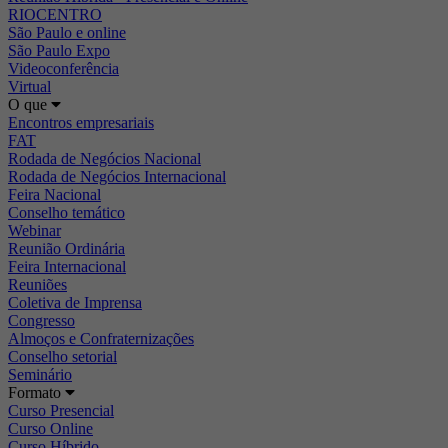
RIOCENTRO
São Paulo e online
São Paulo Expo
Videoconferência
Virtual
O que
Encontros empresariais
FAT
Rodada de Negócios Nacional
Rodada de Negócios Internacional
Feira Nacional
Conselho temático
Webinar
Reunião Ordinária
Feira Internacional
Reuniões
Coletiva de Imprensa
Congresso
Almoços e Confraternizações
Conselho setorial
Seminário
Formato
Curso Presencial
Curso Online
Curso Híbrido