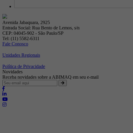
Avenida Jabaquara, 2925
Entrada Social: Rua Bento de Lemos, s/n
CEP: 04045-902 - São Paulo/SP
Tel: (11) 5582-6311
Fale Conosco
Unidades Regionais
Política de Privacidade
Novidades
Receba novidades sobre a ABIMAQ em seu e-mail
Brasília - Distrito Federal
Endereço:
SHIS - QI 11 - Bloco "S"
E-mail:
relgov@abimaq.org.br