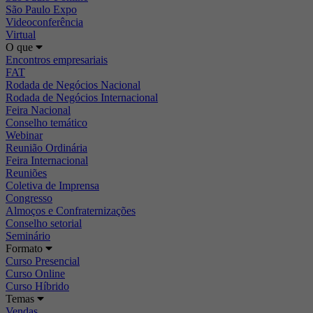
São Paulo Expo
Videoconferência
Virtual
O que
Encontros empresariais
FAT
Rodada de Negócios Nacional
Rodada de Negócios Internacional
Feira Nacional
Conselho temático
Webinar
Reunião Ordinária
Feira Internacional
Reuniões
Coletiva de Imprensa
Congresso
Almoços e Confraternizações
Conselho setorial
Seminário
Formato
Curso Presencial
Curso Online
Curso Híbrido
Temas
Vendas