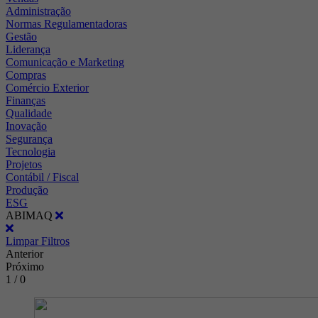
Administração
Normas Regulamentadoras
Gestão
Liderança
Comunicação e Marketing
Compras
Comércio Exterior
Finanças
Qualidade
Inovação
Segurança
Tecnologia
Projetos
Contábil / Fiscal
Produção
ESG
ABIMAQ
Limpar Filtros
Anterior
Próximo
1 / 0