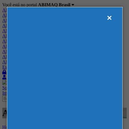
Você está no portal
ABIMAQ Brasil
ABIMAQ Brasil
ABIMAQ Minas Gerais
ABIMAQ Norte-Nordeste
ABIMAQ Paraná
ABIMAQ Piracicaba
ABIMAQ Ribeirão Preto
ABIMAQ Rio de Janeiro
ABIMAQ Rio Grande do Sul
ABIMAQ Santa Catarina
ABIMAQ São Paulo
ABIMAQ Vale do Paraíba
Escritório de Relações Governamentais
Login
Quero me associar
Sobre
Nossos Serviços
Agenda
Feiras
Cursos
Academia
Blog
Imprensa
Contato
Agenda - ABIMAQ -
Home