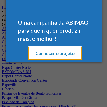
Home
Agenda
Data
Uma campanha da ABIMAQ
Onde
ABIMAQ - RJ
para quem quer produzir
ABIMAQ Rio de Janeiro
mais,
e melhor!
Arena Jaguariuna
Centro de Convenções PUC - Campus II
Centro de Convenções Ulysses Guimarães
Centro de Feiras e Eventos da Festa da Uva
Conhecer o projeto
Centro Multieventos Fazenda Rio Grande
Distrito Anhembi
evento online
Expo Center Norte
EXPOMINAS BH
Expor Center Norte
Expotrade Convention Center
Expoville
Híbrido
Parque de Eventos de Bento Gonçalves
Parque Vila Germânica
Pavilhão de Carapina
Pernambuco Centro de Convenções - Olinda, PE