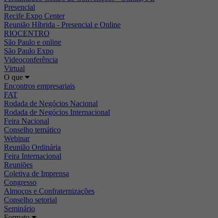
Presencial
Recife Expo Center
Reunião Híbrida - Presencial e Online
RIOCENTRO
São Paulo e online
São Paulo Expo
Videoconferência
Virtual
O que
Encontros empresariais
FAT
Rodada de Negócios Nacional
Rodada de Negócios Internacional
Feira Nacional
Conselho temático
Webinar
Reunião Ordinária
Feira Internacional
Reuniões
Coletiva de Imprensa
Congresso
Almoços e Confraternizações
Conselho setorial
Seminário
Formato