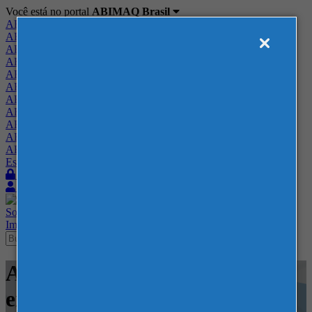
Você está no portal
ABIMAQ Brasil
ABIMAQ Brasil
ABIMAQ Minas Gerais
ABIMAQ Norte-Nordeste
ABIMAQ Paraná
ABIMAQ Piracicaba
ABIMAQ Ribeirão Preto
ABIMAQ Rio de Janeiro
ABIMAQ Rio Grande do Sul
ABIMAQ Santa Catarina
ABIMAQ São Paulo
ABIMAQ Vale do Paraíba
Escritório de Relações Governamentais
Login
Quero me associar
Sobre
Nossos Serviços
Agenda
Feiras
Cursos
Academia
Blog
Imprensa
Contato
Agenda - 46 - Encontros
empresariais