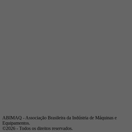
Telefone:
(19) 3432-2517
Celular:
(19) 97128-4664
E-mail:
srpi@abimaq.org.br
Ribeirão Preto - São Paulo
Endereço:
Av. Pres. Vargas, 2001 | Sala 153
Telefone:
(16) 3941-4113
Celular:
(16) 9 9734-2810
São José dos Campos - São Paulo
Endereço:
Estrada Dr. Altino Bondesan, 500 | Sala 112
Telefone:
(12) 3939-5733
Celular:
(12) 99614-6010
E-mail:
srvp@abimaq.org.br
São Paulo - São Paulo
Endereço:
Avenida Jabaquara, 2925
Telefone:
(11) 5582-6311
ABIMAQ - Associação Brasileira da Indústria de Máquinas e
Equipamentos.
©2026 - Todos os direitos reservados.