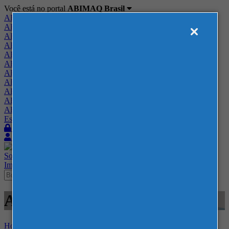
Você está no portal
ABIMAQ Brasil
ABIMAQ Brasil
ABIMAQ Minas Gerais
ABIMAQ Norte-Nordeste
ABIMAQ Paraná
ABIMAQ Piracicaba
ABIMAQ Ribeirão Preto
ABIMAQ Rio de Janeiro
ABIMAQ Rio Grande do Sul
ABIMAQ Santa Catarina
ABIMAQ São Paulo
ABIMAQ Vale do Paraíba
Escritório de Relações Governamentais
Login
Quero me associar
Sobre
Nossos Serviços
Agenda
Feiras
Cursos
Academia
Blog
Imprensa
Contato
Academia - Webinar - NR-12
Home