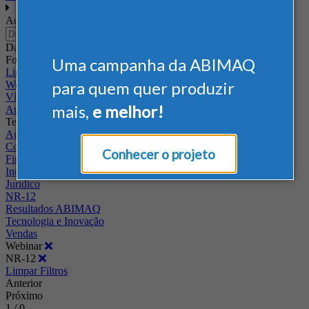
Academia
Data
Formato
Uma campanha da ABIMAQ
Link
para quem quer produzir
Webinar
Vídeos
mais,
e melhor!
Audio
Temas
Agrícola
Comércio Exterior
Conhecer o projeto
Financiamentos
Industrial
Jurídico
NR-12
Resultados ABIMAQ
Tecnologia e Inovação
Vendas
Webinar
NR-12
Limpar Filtros
Anterior
Próximo
1 / 0