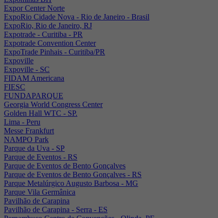
Expor Center Norte
ExpoRio Cidade Nova - Rio de Janeiro - Brasil
ExpoRio, Rio de Janeiro, RJ
Expotrade - Curitiba - PR
Expotrade Convention Center
ExpoTrade Pinhais - Curitiba/PR
Expoville
Expoville - SC
FIDAM Americana
FIESC
FUNDAPARQUE
Georgia World Congress Center
Golden Hall WTC - SP.
Lima - Peru
Messe Frankfurt
NAMPO Park
Parque da Uva - SP
Parque de Eventos - RS
Parque de Eventos de Bento Gonçalves
Parque de Eventos de Bento Gonçalves - RS
Parque Metalúrgico Augusto Barbosa - MG
Parque Vila Germânica
Pavilhão de Carapina
Pavilhão de Carapina - Serra - ES