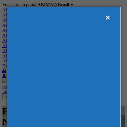
Você está no portal
ABIMAQ Brasil
ABIMAQ Brasil
ABIMAQ Minas Gerais
ABIMAQ Norte-Nordeste
ABIMAQ Paraná
ABIMAQ Piracicaba
ABIMAQ Ribeirão Preto
ABIMAQ Rio de Janeiro
ABIMAQ Rio Grande do Sul
ABIMAQ Santa Catarina
ABIMAQ São Paulo
ABIMAQ Vale do Paraíba
Escritório de Relações Governamentais
Login
Quero me associar
Sobre
Nossos Serviços
Agenda
Feiras
Cursos
Academia
Blog
Imprensa
Contato
Feiras - Usipa - MG - Feira
Nacional - Tecnologia