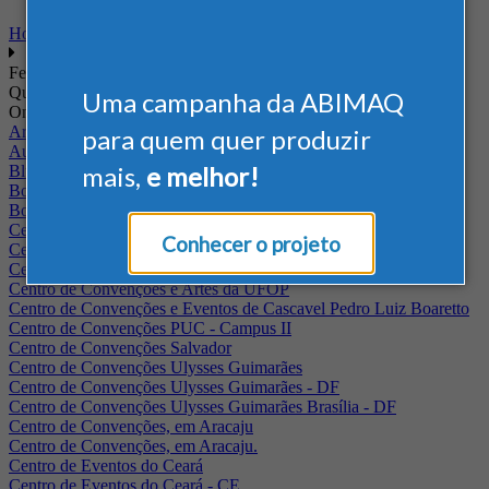
Home
Feiras
Quando
Uma campanha da ABIMAQ
Onde
Arena Jaguariuna
para quem quer produzir
Auditório Albano Franco - FIEPA
mais,
e melhor!
Blumenau - SC
BolognaFiere
Boulevard Olimpico - RJ
Centro Internacional de Convenções do Brasil, em Brasília
Conhecer o projeto
Centro de Convenções - SE
Centro de Convenções de Pernambuco - PE
Centro de Convenções e Artes da UFOP
Centro de Convenções e Eventos de Cascavel Pedro Luiz Boaretto
Centro de Convenções PUC - Campus II
Centro de Convenções Salvador
Centro de Convenções Ulysses Guimarães
Centro de Convenções Ulysses Guimarães - DF
Centro de Convenções Ulysses Guimarães Brasília - DF
Centro de Convenções, em Aracaju
Centro de Convenções, em Aracaju.
Centro de Eventos do Ceará
Centro de Eventos do Ceará - CE