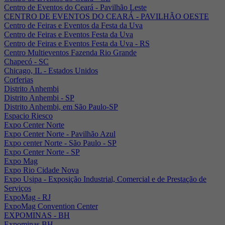
Centro de Eventos do Ceará - Pavilhão Leste
CENTRO DE EVENTOS DO CEARÁ - PAVILHÃO OESTE
Centro de Feiras e Eventos da Festa da Uva
Centro de Feiras e Eventos Festa da Uva
Centro de Feiras e Eventos Festa da Uva - RS
Centro Multieventos Fazenda Rio Grande
Chapecó - SC
Chicago, IL - Estados Unidos
Corferias
Distrito Anhembi
Distrito Anhembi - SP
Distrito Anhembi, em São Paulo-SP
Espacio Riesco
Expo Center Norte
Expo Center Norte - Pavilhão Azul
Expo center Norte - São Paulo - SP
Expo Center Norte - SP
Expo Mag
Expo Rio Cidade Nova
Expo Usipa - Exposição Industrial, Comercial e de Prestação de
Serviços
ExpoMag - RJ
ExpoMag Convention Center
EXPOMINAS - BH
Expominas BH