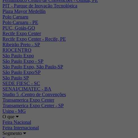
Pernambuco Centro de Convenções - Olinda, PE
PIT - Parque de Inovação Tecnológica
Plaza Mayor Medellín
Polo Caruaru
Polo Caruaru - PE
PUC, Goiás-GO
Recife Expo Center
Recife Expo Center - Recife, PE
Ribeirão Preto - SP
RIOCENTRO
São Paulo Expo
São Paulo Expo - SP
São Paulo Expo, São Paulo-SP
São Paulo Expo/SP
São Paulo SP
SEDE FIESC - SC
SENAI/CIMATEC - BA
Studio 5 -Centro de Convenções
Transamerica Expo Center
Transamerica Expo Center - SP
Usipa - MG
O que
Feira Nacional
Feira Internacional
Segmento