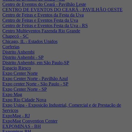
Centro de Eventos do Ceará - Pavilhão Leste
CENTRO DE EVENTOS DO CEARÁ - PAVILHÃO OESTE
Centro de Feiras e Eventos da Festa da Uva
Centro de Feiras e Eventos Festa da Uva
Centro de Feiras e Eventos Festa da Uva - RS
Centro Multieventos Fazenda Rio Grande
Chapecó - SC
Chicago, IL - Estados Unidos
Corferias
Distrito Anhembi
Distrito Anhembi - SP
Distrito Anhembi, em São Paulo-SP
Espacio Riesco
Expo Center Norte
Expo Center Norte - Pavilhão Azul
Expo center Norte - São Paulo - SP
Expo Center Norte - SP
Expo Mag
Expo Rio Cidade Nova
Expo Usipa - Exposição Industrial, Comercial e de Prestação de
Serviços
ExpoMag - RJ
ExpoMag Convention Center
EXPOMINAS - BH
Expominas BH