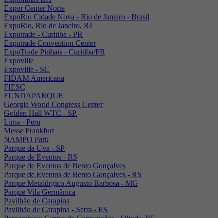
Expor Center Norte
ExpoRio Cidade Nova - Rio de Janeiro - Brasil
ExpoRio, Rio de Janeiro, RJ
Expotrade - Curitiba - PR
Expotrade Convention Center
ExpoTrade Pinhais - Curitiba/PR
Expoville
Expoville - SC
FIDAM Americana
FIESC
FUNDAPARQUE
Georgia World Congress Center
Golden Hall WTC - SP.
Lima - Peru
Messe Frankfurt
NAMPO Park
Parque da Uva - SP
Parque de Eventos - RS
Parque de Eventos de Bento Gonçalves
Parque de Eventos de Bento Gonçalves - RS
Parque Metalúrgico Augusto Barbosa - MG
Parque Vila Germânica
Pavilhão de Carapina
Pavilhão de Carapina - Serra - ES