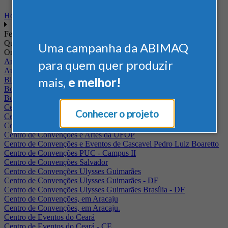
Home
Feiras
Quando
Uma campanha da ABIMAQ
Onde
Arena Jaguariuna
para quem quer produzir
Auditório Albano Franco - FIEPA
mais,
e melhor!
Blumenau - SC
BolognaFiere
Boulevard Olimpico - RJ
Centro Internacional de Convenções do Brasil, em Brasília
Conhecer o projeto
Centro de Convenções - SE
Centro de Convenções de Pernambuco - PE
Centro de Convenções e Artes da UFOP
Centro de Convenções e Eventos de Cascavel Pedro Luiz Boaretto
Centro de Convenções PUC - Campus II
Centro de Convenções Salvador
Centro de Convenções Ulysses Guimarães
Centro de Convenções Ulysses Guimarães - DF
Centro de Convenções Ulysses Guimarães Brasília - DF
Centro de Convenções, em Aracaju
Centro de Convenções, em Aracaju.
Centro de Eventos do Ceará
Centro de Eventos do Ceará - CE