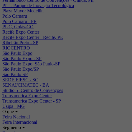
Pernambuco Centro de Convenções - Olinda, PE
PIT - Parque de Inovação Tecnológica
Plaza Mayor Medellín
Polo Caruaru
Polo Caruaru - PE
PUC, Goiás-GO
Recife Expo Center
Recife Expo Center - Recife, PE
Ribeirão Preto - SP
RIOCENTRO
São Paulo Expo
São Paulo Expo - SP
São Paulo Expo, São Paulo-SP
São Paulo Expo/SP
São Paulo SP
SEDE FIESC - SC
SENAI/CIMATEC - BA
Studio 5 -Centro de Convenções
Transamerica Expo Center
Transamerica Expo Center - SP
Usipa - MG
O que
Feira Nacional
Feira Internacional
Segmento