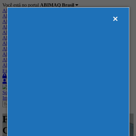
Você está no portal
ABIMAQ Brasil
ABIMAQ Brasil
ABIMAQ Minas Gerais
ABIMAQ Norte-Nordeste
ABIMAQ Paraná
ABIMAQ Piracicaba
ABIMAQ Ribeirão Preto
ABIMAQ Rio de Janeiro
ABIMAQ Rio Grande do Sul
ABIMAQ Santa Catarina
ABIMAQ São Paulo
ABIMAQ Vale do Paraíba
Escritório de Relações Governamentais
Login
Quero me associar
Sobre
Nossos Serviços
Agenda
Feiras
Cursos
Academia
Blog
Imprensa
Contato
Feiras - Transamerica Expo
Center - Alimentício