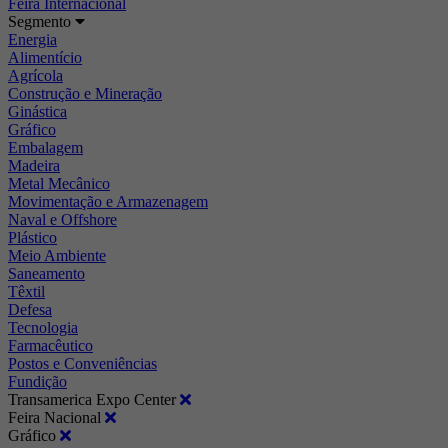
Feira Internacional
Segmento
Energia
Alimentício
Agrícola
Construção e Mineração
Ginástica
Gráfico
Embalagem
Madeira
Metal Mecânico
Movimentação e Armazenagem
Naval e Offshore
Plástico
Meio Ambiente
Saneamento
Têxtil
Defesa
Tecnologia
Farmacêutico
Postos e Conveniências
Fundição
Transamerica Expo Center
Feira Nacional
Gráfico