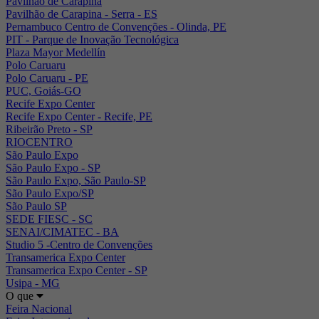
Pavilhão de Carapina
Pavilhão de Carapina - Serra - ES
Pernambuco Centro de Convenções - Olinda, PE
PIT - Parque de Inovação Tecnológica
Plaza Mayor Medellín
Polo Caruaru
Polo Caruaru - PE
PUC, Goiás-GO
Recife Expo Center
Recife Expo Center - Recife, PE
Ribeirão Preto - SP
RIOCENTRO
São Paulo Expo
São Paulo Expo - SP
São Paulo Expo, São Paulo-SP
São Paulo Expo/SP
São Paulo SP
SEDE FIESC - SC
SENAI/CIMATEC - BA
Studio 5 -Centro de Convenções
Transamerica Expo Center
Transamerica Expo Center - SP
Usipa - MG
O que
Feira Nacional