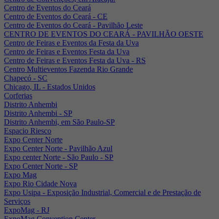
Centro de Eventos do Ceará
Centro de Eventos do Ceará - CE
Centro de Eventos do Ceará - Pavilhão Leste
CENTRO DE EVENTOS DO CEARÁ - PAVILHÃO OESTE
Centro de Feiras e Eventos da Festa da Uva
Centro de Feiras e Eventos Festa da Uva
Centro de Feiras e Eventos Festa da Uva - RS
Centro Multieventos Fazenda Rio Grande
Chapecó - SC
Chicago, IL - Estados Unidos
Corferias
Distrito Anhembi
Distrito Anhembi - SP
Distrito Anhembi, em São Paulo-SP
Espacio Riesco
Expo Center Norte
Expo Center Norte - Pavilhão Azul
Expo center Norte - São Paulo - SP
Expo Center Norte - SP
Expo Mag
Expo Rio Cidade Nova
Expo Usipa - Exposição Industrial, Comercial e de Prestação de
Serviços
ExpoMag - RJ
ExpoMag Convention Center