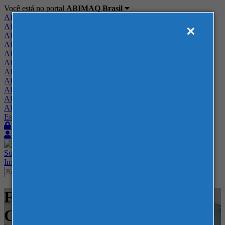
Você está no portal
ABIMAQ Brasil
ABIMAQ Brasil
ABIMAQ Minas Gerais
ABIMAQ Norte-Nordeste
ABIMAQ Paraná
ABIMAQ Piracicaba
ABIMAQ Ribeirão Preto
ABIMAQ Rio de Janeiro
ABIMAQ Rio Grande do Sul
ABIMAQ Santa Catarina
ABIMAQ São Paulo
ABIMAQ Vale do Paraíba
Escritório de Relações Governamentais
Login
Quero me associar
Sobre
Nossos Serviços
Agenda
Feiras
Cursos
Academia
Blog
Imprensa
Contato
Feiras - Transamerica Expo
Center - Feira Nacional -