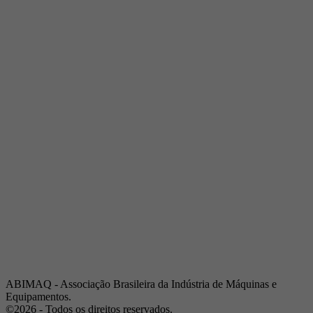
Telefone:
(19) 3432-2517
Celular:
(19) 97128-4664
E-mail:
srpi@abimaq.org.br
Ribeirão Preto - São Paulo
Endereço:
Av. Pres. Vargas, 2001 | Sala 153
Telefone:
(16) 3941-4113
Celular:
(16) 9 9734-2810
São José dos Campos - São Paulo
Endereço:
Estrada Dr. Altino Bondesan, 500 | Sala 112
Telefone:
(12) 3939-5733
Celular:
(12) 99614-6010
E-mail:
srvp@abimaq.org.br
São Paulo - São Paulo
Endereço:
Avenida Jabaquara, 2925
Telefone:
(11) 5582-6311
ABIMAQ - Associação Brasileira da Indústria de Máquinas e
Equipamentos.
©2026 - Todos os direitos reservados.