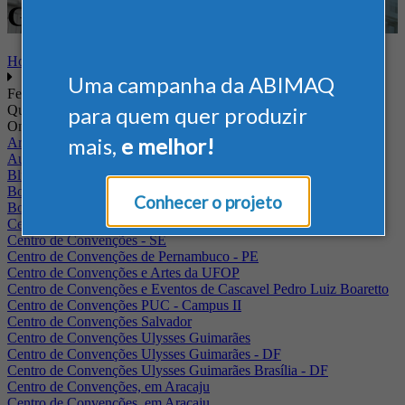
Gráfico
Home
Uma campanha da ABIMAQ
Feiras
Quando
para quem quer produzir
Onde
mais,
e melhor!
Arena Jaguariuna
Auditório Albano Franco - FIEPA
Blumenau - SC
BolognaFiere
Conhecer o projeto
Boulevard Olimpico - RJ
Centro Internacional de Convenções do Brasil, em Brasília
Centro de Convenções - SE
Centro de Convenções de Pernambuco - PE
Centro de Convenções e Artes da UFOP
Centro de Convenções e Eventos de Cascavel Pedro Luiz Boaretto
Centro de Convenções PUC - Campus II
Centro de Convenções Salvador
Centro de Convenções Ulysses Guimarães
Centro de Convenções Ulysses Guimarães - DF
Centro de Convenções Ulysses Guimarães Brasília - DF
Centro de Convenções, em Aracaju
Centro de Convenções, em Aracaju.