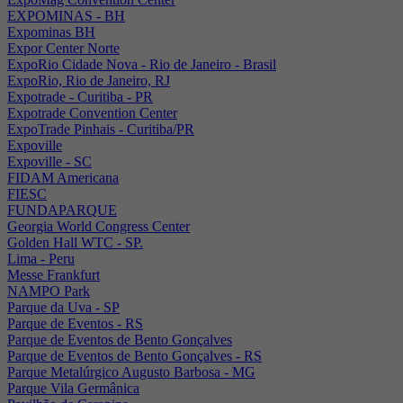
EXPOMINAS - BH
Expominas BH
Expor Center Norte
ExpoRio Cidade Nova - Rio de Janeiro - Brasil
ExpoRio, Rio de Janeiro, RJ
Expotrade - Curitiba - PR
Expotrade Convention Center
ExpoTrade Pinhais - Curitiba/PR
Expoville
Expoville - SC
FIDAM Americana
FIESC
FUNDAPARQUE
Georgia World Congress Center
Golden Hall WTC - SP.
Lima - Peru
Messe Frankfurt
NAMPO Park
Parque da Uva - SP
Parque de Eventos - RS
Parque de Eventos de Bento Gonçalves
Parque de Eventos de Bento Gonçalves - RS
Parque Metalúrgico Augusto Barbosa - MG
Parque Vila Germânica