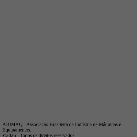
Telefone:
(19) 3432-2517
Celular:
(19) 97128-4664
E-mail:
srpi@abimaq.org.br
Ribeirão Preto - São Paulo
Endereço:
Av. Pres. Vargas, 2001 | Sala 153
Telefone:
(16) 3941-4113
Celular:
(16) 9 9734-2810
São José dos Campos - São Paulo
Endereço:
Estrada Dr. Altino Bondesan, 500 | Sala 112
Telefone:
(12) 3939-5733
Celular:
(12) 99614-6010
E-mail:
srvp@abimaq.org.br
São Paulo - São Paulo
Endereço:
Avenida Jabaquara, 2925
Telefone:
(11) 5582-6311
ABIMAQ - Associação Brasileira da Indústria de Máquinas e
Equipamentos.
©2026 - Todos os direitos reservados.