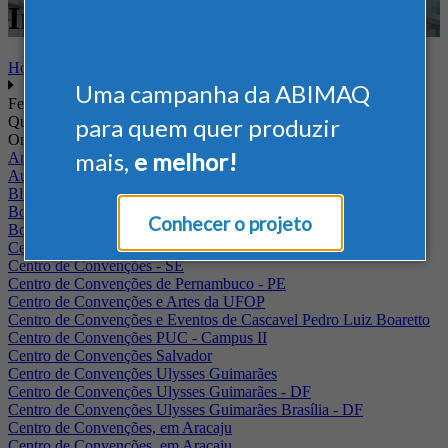
Internacional - Agrícola
Home
Uma campanha da ABIMAQ
Feiras
Quando
para quem quer produzir
Onde
mais,
e melhor!
Arena Jaguariuna
Auditório Albano Franco - FIEPA
Blumenau - SC
BolognaFiere
Conhecer o projeto
Boulevard Olimpico - RJ
Centro Internacional de Convenções do Brasil, em Brasília
Centro de Convenções - SE
Centro de Convenções de Pernambuco - PE
Centro de Convenções e Artes da UFOP
Centro de Convenções e Eventos de Cascavel Pedro Luiz Boaretto
Centro de Convenções PUC - Campus II
Centro de Convenções Salvador
Centro de Convenções Ulysses Guimarães
Centro de Convenções Ulysses Guimarães - DF
Centro de Convenções Ulysses Guimarães Brasília - DF
Centro de Convenções, em Aracaju
Centro de Convenções, em Aracaju.