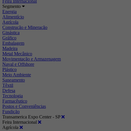
Feira Internacional
Segmento
Energia
Alimentício
Agrícola
Construção e Mineração
Ginástica
Gráfico
Embalagem
Madeira
Metal Mecânico
Movimentação e Armazenagem
Naval e Offshore
Plástico
Meio Ambiente
Saneamento
Têxtil
Defesa
Tecnologia
Farmacêutico
Postos e Conveniências
Fundição
Transamerica Expo Center - SP
Feira Internacional
Agrícola