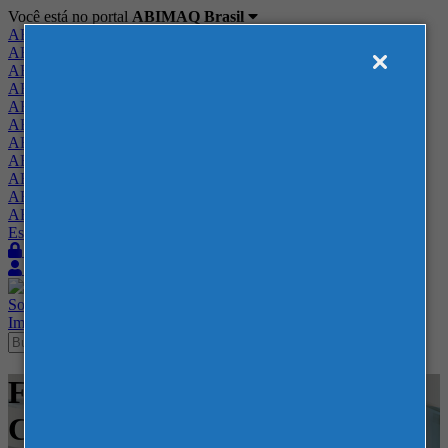
Você está no portal
ABIMAQ Brasil
ABIMAQ Brasil
ABIMAQ Minas Gerais
ABIMAQ Norte-Nordeste
ABIMAQ Paraná
ABIMAQ Piracicaba
ABIMAQ Ribeirão Preto
ABIMAQ Rio de Janeiro
ABIMAQ Rio Grande do Sul
ABIMAQ Santa Catarina
ABIMAQ São Paulo
ABIMAQ Vale do Paraíba
Escritório de Relações Governamentais
Login
Quero me associar
Sobre
Nossos Serviços
Agenda
Feiras
Cursos
Academia
Blog
Imprensa
Contato
Feiras - Transamerica Expo
Center - SP - Feira