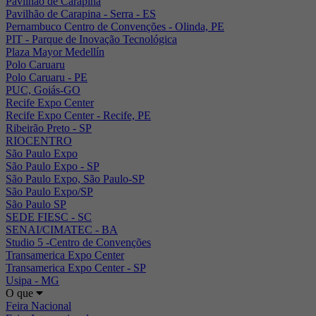
Pavilhão de Carapina
Pavilhão de Carapina - Serra - ES
Pernambuco Centro de Convenções - Olinda, PE
PIT - Parque de Inovação Tecnológica
Plaza Mayor Medellín
Polo Caruaru
Polo Caruaru - PE
PUC, Goiás-GO
Recife Expo Center
Recife Expo Center - Recife, PE
Ribeirão Preto - SP
RIOCENTRO
São Paulo Expo
São Paulo Expo - SP
São Paulo Expo, São Paulo-SP
São Paulo Expo/SP
São Paulo SP
SEDE FIESC - SC
SENAI/CIMATEC - BA
Studio 5 -Centro de Convenções
Transamerica Expo Center
Transamerica Expo Center - SP
Usipa - MG
O que
Feira Nacional