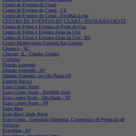
Centro de Eventos do Ceará
Centro de Eventos do Ceará - CE
Centro de Eventos do Ceará - Pavilhão Leste
CENTRO DE EVENTOS DO CEARÁ - PAVILHÃO OESTE
Centro de Feiras e Eventos da Festa da Uva
Centro de Feiras e Eventos Festa da Uva
Centro de Feiras e Eventos Festa da Uva - RS
Centro Multieventos Fazenda Rio Grande
Chapecó - SC
Chicago, IL - Estados Unidos
Corferias
Distrito Anhembi
Distrito Anhembi - SP
Distrito Anhembi, em São Paulo-SP
Espacio Riesco
Expo Center Norte
Expo Center Norte - Pavilhão Azul
Expo center Norte - São Paulo - SP
Expo Center Norte - SP
Expo Mag
Expo Rio Cidade Nova
Expo Usipa - Exposição Industrial, Comercial e de Prestação de
Serviços
ExpoMag - RJ
ExpoMag Convention Center