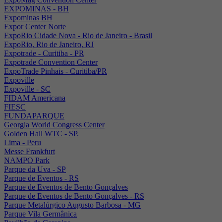
EXPOMINAS - BH
Expominas BH
Expor Center Norte
ExpoRio Cidade Nova - Rio de Janeiro - Brasil
ExpoRio, Rio de Janeiro, RJ
Expotrade - Curitiba - PR
Expotrade Convention Center
ExpoTrade Pinhais - Curitiba/PR
Expoville
Expoville - SC
FIDAM Americana
FIESC
FUNDAPARQUE
Georgia World Congress Center
Golden Hall WTC - SP.
Lima - Peru
Messe Frankfurt
NAMPO Park
Parque da Uva - SP
Parque de Eventos - RS
Parque de Eventos de Bento Gonçalves
Parque de Eventos de Bento Gonçalves - RS
Parque Metalúrgico Augusto Barbosa - MG
Parque Vila Germânica