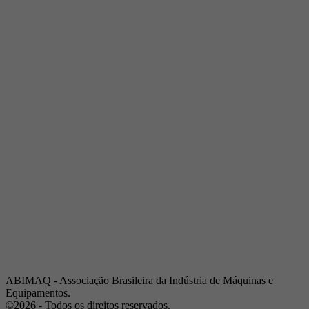
Telefone:
(19) 3432-2517
Celular:
(19) 97128-4664
E-mail:
srpi@abimaq.org.br
Ribeirão Preto - São Paulo
Endereço:
Av. Pres. Vargas, 2001 | Sala 153
Telefone:
(16) 3941-4113
Celular:
(16) 9 9734-2810
São José dos Campos - São Paulo
Endereço:
Estrada Dr. Altino Bondesan, 500 | Sala 112
Telefone:
(12) 3939-5733
Celular:
(12) 99614-6010
E-mail:
srvp@abimaq.org.br
São Paulo - São Paulo
Endereço:
Avenida Jabaquara, 2925
Telefone:
(11) 5582-6311
ABIMAQ - Associação Brasileira da Indústria de Máquinas e
Equipamentos.
©2026 - Todos os direitos reservados.