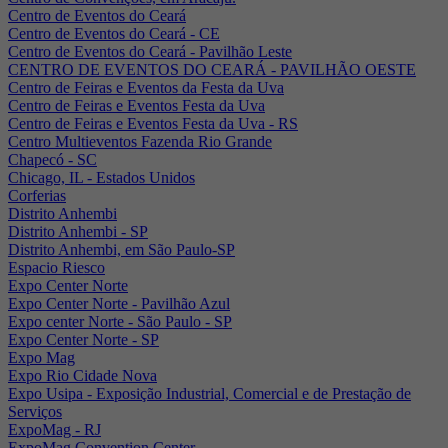
Centro de Eventos do Ceará
Centro de Eventos do Ceará - CE
Centro de Eventos do Ceará - Pavilhão Leste
CENTRO DE EVENTOS DO CEARÁ - PAVILHÃO OESTE
Centro de Feiras e Eventos da Festa da Uva
Centro de Feiras e Eventos Festa da Uva
Centro de Feiras e Eventos Festa da Uva - RS
Centro Multieventos Fazenda Rio Grande
Chapecó - SC
Chicago, IL - Estados Unidos
Corferias
Distrito Anhembi
Distrito Anhembi - SP
Distrito Anhembi, em São Paulo-SP
Espacio Riesco
Expo Center Norte
Expo Center Norte - Pavilhão Azul
Expo center Norte - São Paulo - SP
Expo Center Norte - SP
Expo Mag
Expo Rio Cidade Nova
Expo Usipa - Exposição Industrial, Comercial e de Prestação de
Serviços
ExpoMag - RJ
ExpoMag Convention Center