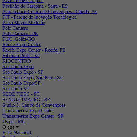
Pavilhão de Carapina
Pavilhão de Carapina - Serra - ES
Pernambuco Centro de Convenções - Olinda, PE
PIT - Parque de Inovação Tecnológica
Plaza Mayor Medellín
Polo Caruaru
Polo Caruaru - PE
PUC, Goiás-GO
Recife Expo Center
Recife Expo Center - Recife, PE
Ribeirão Preto - SP
RIOCENTRO
São Paulo Expo
São Paulo Expo - SP
São Paulo Expo, São Paulo-SP
São Paulo Expo/SP
São Paulo SP
SEDE FIESC - SC
SENAI/CIMATEC - BA
Studio 5 -Centro de Convenções
Transamerica Expo Center
Transamerica Expo Center - SP
Usipa - MG
O que
Feira Nacional