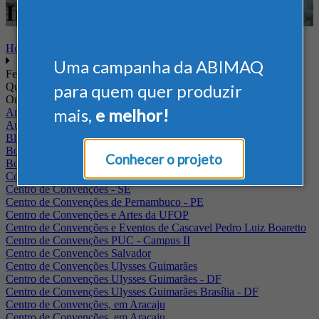
Internacional - Tecnologia
Home
Uma campanha da ABIMAQ
Feiras
Quando
para quem quer produzir
Onde
mais,
e melhor!
Arena Jaguariuna
Auditório Albano Franco - FIEPA
Blumenau - SC
BolognaFiere
Conhecer o projeto
Boulevard Olimpico - RJ
Centro Internacional de Convenções do Brasil, em Brasília
Centro de Convenções - SE
Centro de Convenções de Pernambuco - PE
Centro de Convenções e Artes da UFOP
Centro de Convenções e Eventos de Cascavel Pedro Luiz Boaretto
Centro de Convenções PUC - Campus II
Centro de Convenções Salvador
Centro de Convenções Ulysses Guimarães
Centro de Convenções Ulysses Guimarães - DF
Centro de Convenções Ulysses Guimarães Brasília - DF
Centro de Convenções, em Aracaju
Centro de Convenções, em Aracaju.