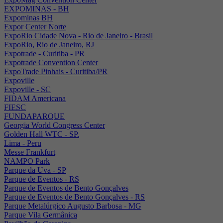
EXPOMINAS - BH
Expominas BH
Expor Center Norte
ExpoRio Cidade Nova - Rio de Janeiro - Brasil
ExpoRio, Rio de Janeiro, RJ
Expotrade - Curitiba - PR
Expotrade Convention Center
ExpoTrade Pinhais - Curitiba/PR
Expoville
Expoville - SC
FIDAM Americana
FIESC
FUNDAPARQUE
Georgia World Congress Center
Golden Hall WTC - SP.
Lima - Peru
Messe Frankfurt
NAMPO Park
Parque da Uva - SP
Parque de Eventos - RS
Parque de Eventos de Bento Gonçalves
Parque de Eventos de Bento Gonçalves - RS
Parque Metalúrgico Augusto Barbosa - MG
Parque Vila Germânica