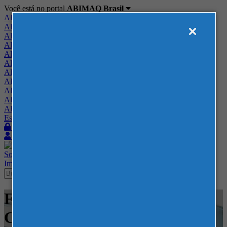
Você está no portal
ABIMAQ Brasil
ABIMAQ Brasil
ABIMAQ Minas Gerais
ABIMAQ Norte-Nordeste
ABIMAQ Paraná
ABIMAQ Piracicaba
ABIMAQ Ribeirão Preto
ABIMAQ Rio de Janeiro
ABIMAQ Rio Grande do Sul
ABIMAQ Santa Catarina
ABIMAQ São Paulo
ABIMAQ Vale do Paraíba
Escritório de Relações Governamentais
Login
Quero me associar
Sobre
Nossos Serviços
Agenda
Feiras
Cursos
Academia
Blog
Imprensa
Contato
Feiras - Transamerica Expo
Center - SP - Feira