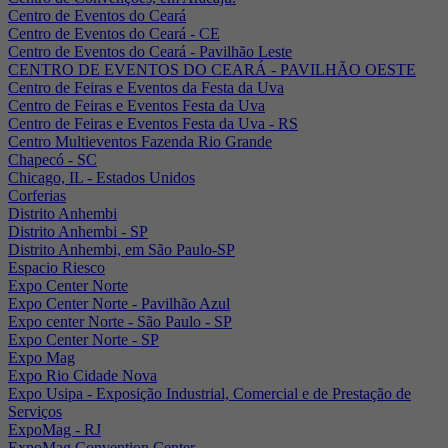
Centro de Eventos do Ceará
Centro de Eventos do Ceará - CE
Centro de Eventos do Ceará - Pavilhão Leste
CENTRO DE EVENTOS DO CEARÁ - PAVILHÃO OESTE
Centro de Feiras e Eventos da Festa da Uva
Centro de Feiras e Eventos Festa da Uva
Centro de Feiras e Eventos Festa da Uva - RS
Centro Multieventos Fazenda Rio Grande
Chapecó - SC
Chicago, IL - Estados Unidos
Corferias
Distrito Anhembi
Distrito Anhembi - SP
Distrito Anhembi, em São Paulo-SP
Espacio Riesco
Expo Center Norte
Expo Center Norte - Pavilhão Azul
Expo center Norte - São Paulo - SP
Expo Center Norte - SP
Expo Mag
Expo Rio Cidade Nova
Expo Usipa - Exposição Industrial, Comercial e de Prestação de
Serviços
ExpoMag - RJ
ExpoMag Convention Center