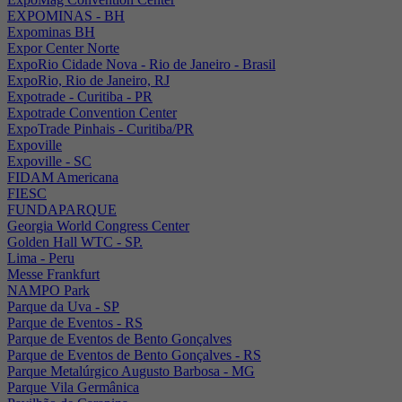
EXPOMINAS - BH
Expominas BH
Expor Center Norte
ExpoRio Cidade Nova - Rio de Janeiro - Brasil
ExpoRio, Rio de Janeiro, RJ
Expotrade - Curitiba - PR
Expotrade Convention Center
ExpoTrade Pinhais - Curitiba/PR
Expoville
Expoville - SC
FIDAM Americana
FIESC
FUNDAPARQUE
Georgia World Congress Center
Golden Hall WTC - SP.
Lima - Peru
Messe Frankfurt
NAMPO Park
Parque da Uva - SP
Parque de Eventos - RS
Parque de Eventos de Bento Gonçalves
Parque de Eventos de Bento Gonçalves - RS
Parque Metalúrgico Augusto Barbosa - MG
Parque Vila Germânica