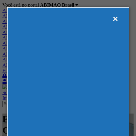
Você está no portal
ABIMAQ Brasil
ABIMAQ Brasil
ABIMAQ Minas Gerais
ABIMAQ Norte-Nordeste
ABIMAQ Paraná
ABIMAQ Piracicaba
ABIMAQ Ribeirão Preto
ABIMAQ Rio de Janeiro
ABIMAQ Rio Grande do Sul
ABIMAQ Santa Catarina
ABIMAQ São Paulo
ABIMAQ Vale do Paraíba
Escritório de Relações Governamentais
Login
Quero me associar
Sobre
Nossos Serviços
Agenda
Feiras
Cursos
Academia
Blog
Imprensa
Contato
Feiras - Transamerica Expo
Center - SP - Feira Nacional -