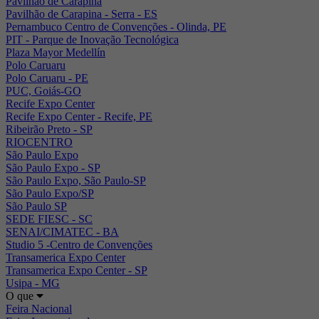
Pavilhão de Carapina
Pavilhão de Carapina - Serra - ES
Pernambuco Centro de Convenções - Olinda, PE
PIT - Parque de Inovação Tecnológica
Plaza Mayor Medellín
Polo Caruaru
Polo Caruaru - PE
PUC, Goiás-GO
Recife Expo Center
Recife Expo Center - Recife, PE
Ribeirão Preto - SP
RIOCENTRO
São Paulo Expo
São Paulo Expo - SP
São Paulo Expo, São Paulo-SP
São Paulo Expo/SP
São Paulo SP
SEDE FIESC - SC
SENAI/CIMATEC - BA
Studio 5 -Centro de Convenções
Transamerica Expo Center
Transamerica Expo Center - SP
Usipa - MG
O que
Feira Nacional