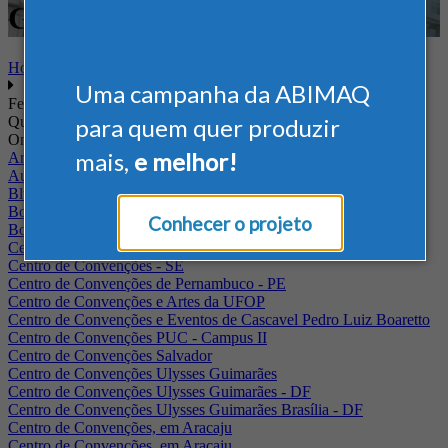
Ginástica
Home
Uma campanha da ABIMAQ
Feiras
Quando
para quem quer produzir
Onde
mais,
e melhor!
Arena Jaguariuna
Auditório Albano Franco - FIEPA
Blumenau - SC
BolognaFiere
Conhecer o projeto
Boulevard Olimpico - RJ
Centro Internacional de Convenções do Brasil, em Brasília
Centro de Convenções - SE
Centro de Convenções de Pernambuco - PE
Centro de Convenções e Artes da UFOP
Centro de Convenções e Eventos de Cascavel Pedro Luiz Boaretto
Centro de Convenções PUC - Campus II
Centro de Convenções Salvador
Centro de Convenções Ulysses Guimarães
Centro de Convenções Ulysses Guimarães - DF
Centro de Convenções Ulysses Guimarães Brasília - DF
Centro de Convenções, em Aracaju
Centro de Convenções, em Aracaju.