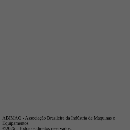
Telefone:
(19) 3432-2517
Celular:
(19) 97128-4664
E-mail:
srpi@abimaq.org.br
Ribeirão Preto - São Paulo
Endereço:
Av. Pres. Vargas, 2001 | Sala 153
Telefone:
(16) 3941-4113
Celular:
(16) 9 9734-2810
São José dos Campos - São Paulo
Endereço:
Estrada Dr. Altino Bondesan, 500 | Sala 112
Telefone:
(12) 3939-5733
Celular:
(12) 99614-6010
E-mail:
srvp@abimaq.org.br
São Paulo - São Paulo
Endereço:
Avenida Jabaquara, 2925
Telefone:
(11) 5582-6311
ABIMAQ - Associação Brasileira da Indústria de Máquinas e
Equipamentos.
©2026 - Todos os direitos reservados.