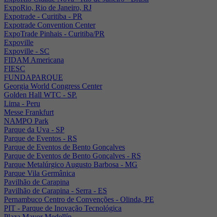
ExpoRio, Rio de Janeiro, RJ
Expotrade - Curitiba - PR
Expotrade Convention Center
ExpoTrade Pinhais - Curitiba/PR
Expoville
Expoville - SC
FIDAM Americana
FIESC
FUNDAPARQUE
Georgia World Congress Center
Golden Hall WTC - SP.
Lima - Peru
Messe Frankfurt
NAMPO Park
Parque da Uva - SP
Parque de Eventos - RS
Parque de Eventos de Bento Gonçalves
Parque de Eventos de Bento Gonçalves - RS
Parque Metalúrgico Augusto Barbosa - MG
Parque Vila Germânica
Pavilhão de Carapina
Pavilhão de Carapina - Serra - ES
Pernambuco Centro de Convenções - Olinda, PE
PIT - Parque de Inovação Tecnológica
Plaza Mayor Medellín