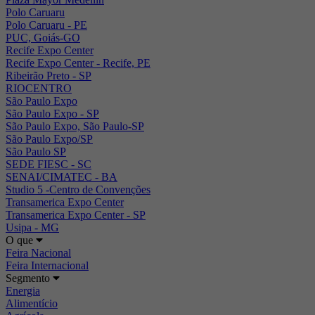
Polo Caruaru
Polo Caruaru - PE
PUC, Goiás-GO
Recife Expo Center
Recife Expo Center - Recife, PE
Ribeirão Preto - SP
RIOCENTRO
São Paulo Expo
São Paulo Expo - SP
São Paulo Expo, São Paulo-SP
São Paulo Expo/SP
São Paulo SP
SEDE FIESC - SC
SENAI/CIMATEC - BA
Studio 5 -Centro de Convenções
Transamerica Expo Center
Transamerica Expo Center - SP
Usipa - MG
O que
Feira Nacional
Feira Internacional
Segmento
Energia
Alimentício