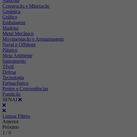
Agrícola
Construção e Mineração
Ginástica
Gráfico
Embalagem
Madeira
Metal Mecânico
Movimentação e Armazenagem
Naval e Offshore
Plástico
Meio Ambiente
Saneamento
Têxtil
Defesa
Tecnologia
Farmacêutico
Postos e Conveniências
Fundição
SENAI
Limpar Filtros
Anterior
Próximo
1 / 0