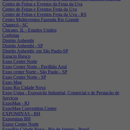
Centro de Feiras e Eventos da Festa da Uva
Centro de Feiras e Eventos Festa da Uva
Centro de Feiras e Eventos Festa da Uva - RS
Centro Multieventos Fazenda Rio Grande
Chapecó - SC
Chicago, IL - Estados Unidos
Corferias
Distrito Anhembi
Distrito Anhembi - SP
Distrito Anhembi, em São Paulo-SP
Espacio Riesco
Expo Center Norte
Expo Center Norte - Pavilhão Azul
Expo center Norte - São Paulo - SP
Expo Center Norte - SP
Expo Mag
Expo Rio Cidade Nova
Expo Usipa - Exposição Industrial, Comercial e de Prestação de
Serviços
ExpoMag - RJ
ExpoMag Convention Center
EXPOMINAS - BH
Expominas BH
Expor Center Norte
ExpoRio Cidade Nova - Rio de Janeiro - Brasil