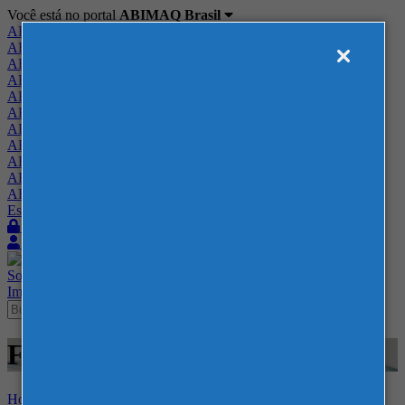
Você está no portal
ABIMAQ Brasil
ABIMAQ Brasil
ABIMAQ Minas Gerais
ABIMAQ Norte-Nordeste
ABIMAQ Paraná
ABIMAQ Piracicaba
ABIMAQ Ribeirão Preto
ABIMAQ Rio de Janeiro
ABIMAQ Rio Grande do Sul
ABIMAQ Santa Catarina
ABIMAQ São Paulo
ABIMAQ Vale do Paraíba
Escritório de Relações Governamentais
Login
Quero me associar
Sobre
Nossos Serviços
Agenda
Feiras
Cursos
Academia
Blog
Imprensa
Contato
Feiras - SENAI - -
Home