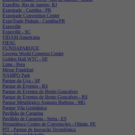
ExpoRio, Rio de Janeiro, RJ
Expotrade - Curitiba - PR
Expotrade Convention Center
ExpoTrade Pinhais - Curitiba/PR
Expoville
Expoville - SC
FIDAM Americana
FIESC
FUNDAPARQUE
Georgia World Congress Center
Golden Hall WTC - SP.
Lima - Peru
Messe Frankfurt
NAMPO Park
Parque da Uva - SP
Parque de Eventos - RS
Parque de Eventos de Bento Gonçalves
Parque de Eventos de Bento Gonçalves - RS
Parque Metalúrgico Augusto Barbosa - MG
Parque Vila Germânica
Pavilhão de Carapina
Pavilhão de Carapina - Serra - ES
Pernambuco Centro de Convenções - Olinda, PE
PIT - Parque de Inovação Tecnológica
Plaza Mayor Medellín