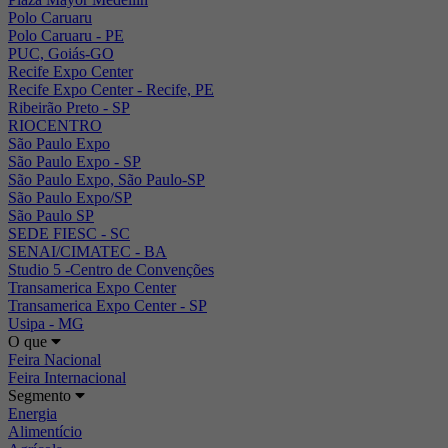
Polo Caruaru
Polo Caruaru - PE
PUC, Goiás-GO
Recife Expo Center
Recife Expo Center - Recife, PE
Ribeirão Preto - SP
RIOCENTRO
São Paulo Expo
São Paulo Expo - SP
São Paulo Expo, São Paulo-SP
São Paulo Expo/SP
São Paulo SP
SEDE FIESC - SC
SENAI/CIMATEC - BA
Studio 5 -Centro de Convenções
Transamerica Expo Center
Transamerica Expo Center - SP
Usipa - MG
O que
Feira Nacional
Feira Internacional
Segmento
Energia
Alimentício