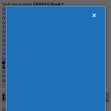
Você está no portal
ABIMAQ Brasil
ABIMAQ Brasil
ABIMAQ Minas Gerais
ABIMAQ Norte-Nordeste
ABIMAQ Paraná
ABIMAQ Piracicaba
ABIMAQ Ribeirão Preto
ABIMAQ Rio de Janeiro
ABIMAQ Rio Grande do Sul
ABIMAQ Santa Catarina
ABIMAQ São Paulo
ABIMAQ Vale do Paraíba
Escritório de Relações Governamentais
Login
Quero me associar
Sobre
Nossos Serviços
Agenda
Feiras
Cursos
Academia
Blog
Imprensa
Contato
Feiras - SENAI - -
Home