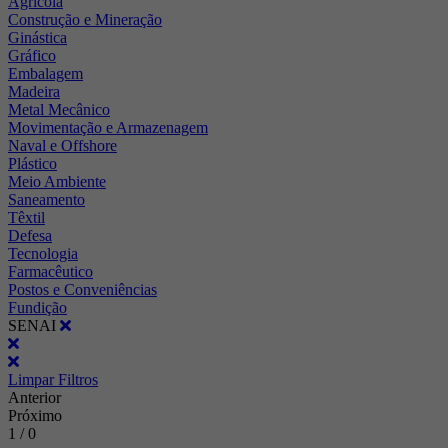
Agrícola
Construção e Mineração
Ginástica
Gráfico
Embalagem
Madeira
Metal Mecânico
Movimentação e Armazenagem
Naval e Offshore
Plástico
Meio Ambiente
Saneamento
Têxtil
Defesa
Tecnologia
Farmacêutico
Postos e Conveniências
Fundição
SENAI
Limpar Filtros
Anterior
Próximo
1 / 0