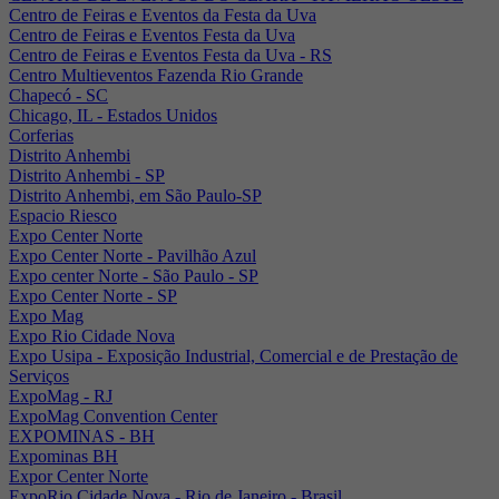
Centro de Feiras e Eventos da Festa da Uva
Centro de Feiras e Eventos Festa da Uva
Centro de Feiras e Eventos Festa da Uva - RS
Centro Multieventos Fazenda Rio Grande
Chapecó - SC
Chicago, IL - Estados Unidos
Corferias
Distrito Anhembi
Distrito Anhembi - SP
Distrito Anhembi, em São Paulo-SP
Espacio Riesco
Expo Center Norte
Expo Center Norte - Pavilhão Azul
Expo center Norte - São Paulo - SP
Expo Center Norte - SP
Expo Mag
Expo Rio Cidade Nova
Expo Usipa - Exposição Industrial, Comercial e de Prestação de
Serviços
ExpoMag - RJ
ExpoMag Convention Center
EXPOMINAS - BH
Expominas BH
Expor Center Norte
ExpoRio Cidade Nova - Rio de Janeiro - Brasil