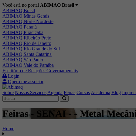
Você está no portal
ABIMAQ Brasil
ABIMAQ Brasil
ABIMAQ Minas Gerais
ABIMAQ Norte-Nordeste
ABIMAQ Paraná
ABIMAQ Piracicaba
ABIMAQ Ribeirão Preto
ABIMAQ Rio de Janeiro
ABIMAQ Rio Grande do Sul
ABIMAQ Santa Catarina
ABIMAQ São Paulo
ABIMAQ Vale do Paraíba
Escritório de Relações Governamentais
Login
Quero me associar
Sobre
Nossos Serviços
Agenda
Feiras
Cursos
Academia
Blog
Impren
Feiras - SENAI - - Metal Mecân
Home