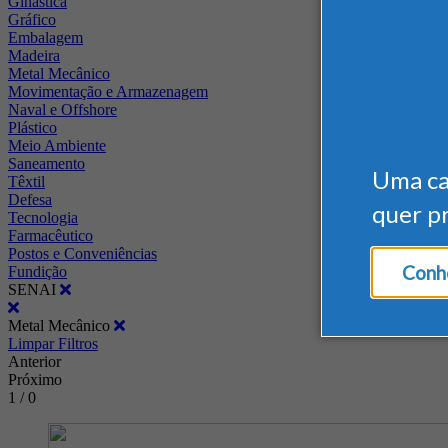
Ginástica
Gráfico
Embalagem
Madeira
Metal Mecânico
Movimentação e Armazenagem
Naval e Offshore
Plástico
Meio Ambiente
Saneamento
Uma c
Têxtil
Defesa
quer p
Tecnologia
Farmacêutico
Postos e Conveniências
Conhe
Fundição
SENAI
Metal Mecânico
Limpar Filtros
Anterior
Próximo
1 / 0