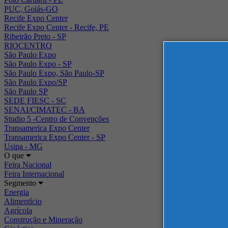
PUC, Goiás-GO
Recife Expo Center
Recife Expo Center - Recife, PE
Ribeirão Preto - SP
RIOCENTRO
São Paulo Expo
São Paulo Expo - SP
São Paulo Expo, São Paulo-SP
São Paulo Expo/SP
São Paulo SP
SEDE FIESC - SC
SENAI/CIMATEC - BA
Studio 5 -Centro de Convenções
Transamerica Expo Center
Transamerica Expo Center - SP
Usipa - MG
O que
Feira Nacional
Feira Internacional
Segmento
Energia
Alimentício
Agrícola
Construção e Mineração