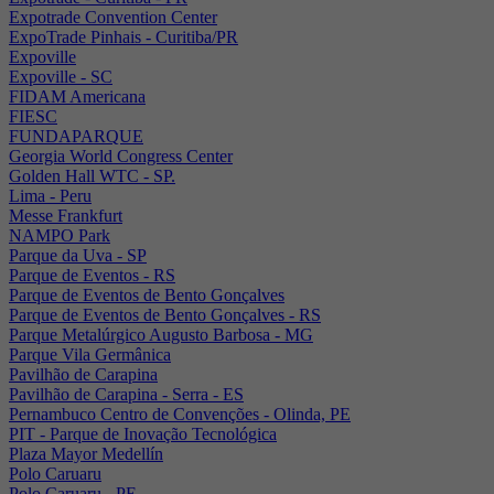
Expotrade Convention Center
ExpoTrade Pinhais - Curitiba/PR
Expoville
Expoville - SC
FIDAM Americana
FIESC
FUNDAPARQUE
Georgia World Congress Center
Golden Hall WTC - SP.
Lima - Peru
Messe Frankfurt
NAMPO Park
Parque da Uva - SP
Parque de Eventos - RS
Parque de Eventos de Bento Gonçalves
Parque de Eventos de Bento Gonçalves - RS
Parque Metalúrgico Augusto Barbosa - MG
Parque Vila Germânica
Pavilhão de Carapina
Pavilhão de Carapina - Serra - ES
Pernambuco Centro de Convenções - Olinda, PE
PIT - Parque de Inovação Tecnológica
Plaza Mayor Medellín
Polo Caruaru
Polo Caruaru - PE