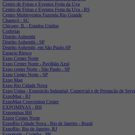
Centro de Feiras e Eventos Festa da Uva
Centro de Feiras e Eventos Festa da Uva - RS
Centro Multieventos Fazenda Rio Grande
Chapecó - SC
Chicago, IL - Estados Unidos
Corferias
Distrito Anhembi
Distrito Anhembi - SP
Distrito Anhembi, em São Paulo-SP
Espacio Riesco
Expo Center Norte
Expo Center Norte - Pavilhão Azul
Expo center Norte - São Paulo - SP
Expo Center Norte - SP
Expo Mag
Expo Rio Cidade Nova
Expo Usipa - Exposição Industrial, Comercial e de Prestação de Serv
ExpoMag - RJ
ExpoMag Convention Center
EXPOMINAS - BH
Expominas BH
Expor Center Norte
ExpoRio Cidade Nova - Rio de Janeiro - Brasil
ExpoRio, Rio de Janeiro, RJ
Expotrade - Curitiba - PR