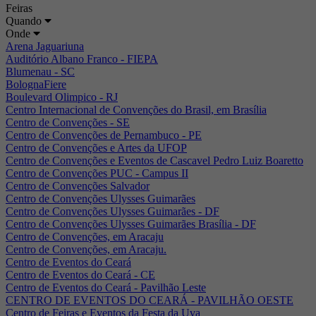
Feiras
Quando
Onde
Arena Jaguariuna
Auditório Albano Franco - FIEPA
Blumenau - SC
BolognaFiere
Boulevard Olimpico - RJ
Centro Internacional de Convenções do Brasil, em Brasília
Centro de Convenções - SE
Centro de Convenções de Pernambuco - PE
Centro de Convenções e Artes da UFOP
Centro de Convenções e Eventos de Cascavel Pedro Luiz Boaretto
Centro de Convenções PUC - Campus II
Centro de Convenções Salvador
Centro de Convenções Ulysses Guimarães
Centro de Convenções Ulysses Guimarães - DF
Centro de Convenções Ulysses Guimarães Brasília - DF
Centro de Convenções, em Aracaju
Centro de Convenções, em Aracaju.
Centro de Eventos do Ceará
Centro de Eventos do Ceará - CE
Centro de Eventos do Ceará - Pavilhão Leste
CENTRO DE EVENTOS DO CEARÁ - PAVILHÃO OESTE
Centro de Feiras e Eventos da Festa da Uva