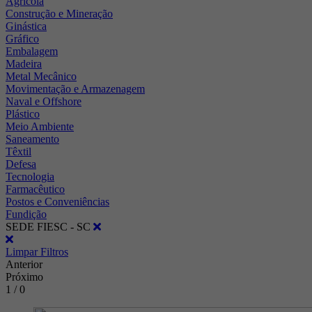
Agrícola
Construção e Mineração
Ginástica
Gráfico
Embalagem
Madeira
Metal Mecânico
Movimentação e Armazenagem
Naval e Offshore
Plástico
Meio Ambiente
Saneamento
Têxtil
Defesa
Tecnologia
Farmacêutico
Postos e Conveniências
Fundição
SEDE FIESC - SC
Limpar Filtros
Anterior
Próximo
1 / 0