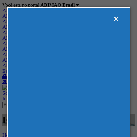
Você está no portal
ABIMAQ Brasil
ABIMAQ Brasil
ABIMAQ Minas Gerais
ABIMAQ Norte-Nordeste
ABIMAQ Paraná
ABIMAQ Piracicaba
ABIMAQ Ribeirão Preto
ABIMAQ Rio de Janeiro
ABIMAQ Rio Grande do Sul
ABIMAQ Santa Catarina
ABIMAQ São Paulo
ABIMAQ Vale do Paraíba
Escritório de Relações Governamentais
Login
Quero me associar
Sobre
Nossos Serviços
Agenda
Feiras
Cursos
Academia
Blog
Imprensa
Contato
Feiras - SEDE FIESC - SC -
Home