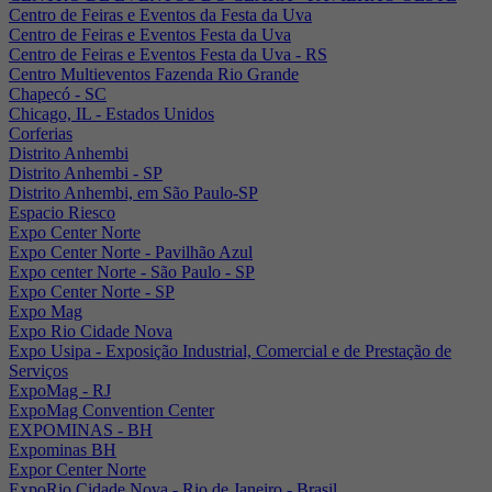
Centro de Feiras e Eventos da Festa da Uva
Centro de Feiras e Eventos Festa da Uva
Centro de Feiras e Eventos Festa da Uva - RS
Centro Multieventos Fazenda Rio Grande
Chapecó - SC
Chicago, IL - Estados Unidos
Corferias
Distrito Anhembi
Distrito Anhembi - SP
Distrito Anhembi, em São Paulo-SP
Espacio Riesco
Expo Center Norte
Expo Center Norte - Pavilhão Azul
Expo center Norte - São Paulo - SP
Expo Center Norte - SP
Expo Mag
Expo Rio Cidade Nova
Expo Usipa - Exposição Industrial, Comercial e de Prestação de
Serviços
ExpoMag - RJ
ExpoMag Convention Center
EXPOMINAS - BH
Expominas BH
Expor Center Norte
ExpoRio Cidade Nova - Rio de Janeiro - Brasil