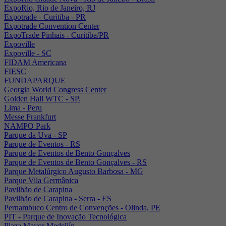
ExpoRio, Rio de Janeiro, RJ
Expotrade - Curitiba - PR
Expotrade Convention Center
ExpoTrade Pinhais - Curitiba/PR
Expoville
Expoville - SC
FIDAM Americana
FIESC
FUNDAPARQUE
Georgia World Congress Center
Golden Hall WTC - SP.
Lima - Peru
Messe Frankfurt
NAMPO Park
Parque da Uva - SP
Parque de Eventos - RS
Parque de Eventos de Bento Gonçalves
Parque de Eventos de Bento Gonçalves - RS
Parque Metalúrgico Augusto Barbosa - MG
Parque Vila Germânica
Pavilhão de Carapina
Pavilhão de Carapina - Serra - ES
Pernambuco Centro de Convenções - Olinda, PE
PIT - Parque de Inovação Tecnológica
Plaza Mayor Medellín