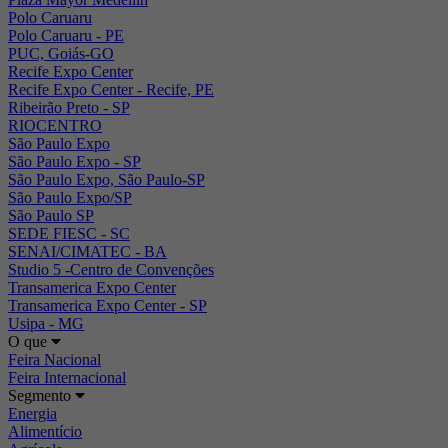
Polo Caruaru
Polo Caruaru - PE
PUC, Goiás-GO
Recife Expo Center
Recife Expo Center - Recife, PE
Ribeirão Preto - SP
RIOCENTRO
São Paulo Expo
São Paulo Expo - SP
São Paulo Expo, São Paulo-SP
São Paulo Expo/SP
São Paulo SP
SEDE FIESC - SC
SENAI/CIMATEC - BA
Studio 5 -Centro de Convenções
Transamerica Expo Center
Transamerica Expo Center - SP
Usipa - MG
O que
Feira Nacional
Feira Internacional
Segmento
Energia
Alimentício