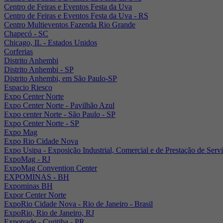
Centro de Feiras e Eventos Festa da Uva
Centro de Feiras e Eventos Festa da Uva - RS
Centro Multieventos Fazenda Rio Grande
Chapecó - SC
Chicago, IL - Estados Unidos
Corferias
Distrito Anhembi
Distrito Anhembi - SP
Distrito Anhembi, em São Paulo-SP
Espacio Riesco
Expo Center Norte
Expo Center Norte - Pavilhão Azul
Expo center Norte - São Paulo - SP
Expo Center Norte - SP
Expo Mag
Expo Rio Cidade Nova
Expo Usipa - Exposição Industrial, Comercial e de Prestação de Serv
ExpoMag - RJ
ExpoMag Convention Center
EXPOMINAS - BH
Expominas BH
Expor Center Norte
ExpoRio Cidade Nova - Rio de Janeiro - Brasil
ExpoRio, Rio de Janeiro, RJ
Expotrade - Curitiba - PR