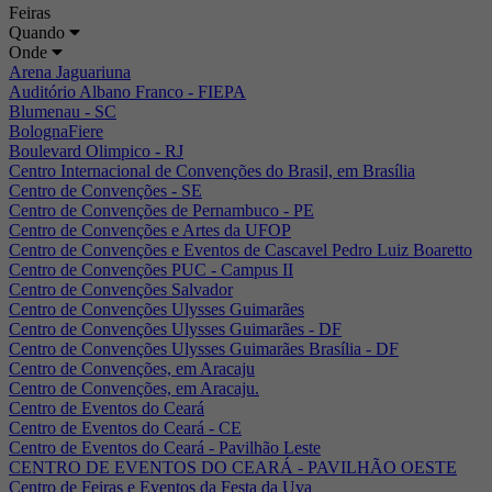
Feiras
Quando
Onde
Arena Jaguariuna
Auditório Albano Franco - FIEPA
Blumenau - SC
BolognaFiere
Boulevard Olimpico - RJ
Centro Internacional de Convenções do Brasil, em Brasília
Centro de Convenções - SE
Centro de Convenções de Pernambuco - PE
Centro de Convenções e Artes da UFOP
Centro de Convenções e Eventos de Cascavel Pedro Luiz Boaretto
Centro de Convenções PUC - Campus II
Centro de Convenções Salvador
Centro de Convenções Ulysses Guimarães
Centro de Convenções Ulysses Guimarães - DF
Centro de Convenções Ulysses Guimarães Brasília - DF
Centro de Convenções, em Aracaju
Centro de Convenções, em Aracaju.
Centro de Eventos do Ceará
Centro de Eventos do Ceará - CE
Centro de Eventos do Ceará - Pavilhão Leste
CENTRO DE EVENTOS DO CEARÁ - PAVILHÃO OESTE
Centro de Feiras e Eventos da Festa da Uva