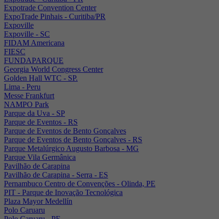
Expotrade Convention Center
ExpoTrade Pinhais - Curitiba/PR
Expoville
Expoville - SC
FIDAM Americana
FIESC
FUNDAPARQUE
Georgia World Congress Center
Golden Hall WTC - SP.
Lima - Peru
Messe Frankfurt
NAMPO Park
Parque da Uva - SP
Parque de Eventos - RS
Parque de Eventos de Bento Gonçalves
Parque de Eventos de Bento Gonçalves - RS
Parque Metalúrgico Augusto Barbosa - MG
Parque Vila Germânica
Pavilhão de Carapina
Pavilhão de Carapina - Serra - ES
Pernambuco Centro de Convenções - Olinda, PE
PIT - Parque de Inovação Tecnológica
Plaza Mayor Medellín
Polo Caruaru
Polo Caruaru - PE