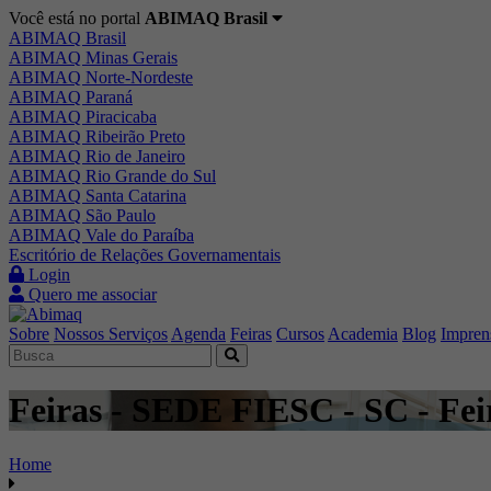
Você está no portal
ABIMAQ Brasil
ABIMAQ Brasil
ABIMAQ Minas Gerais
ABIMAQ Norte-Nordeste
ABIMAQ Paraná
ABIMAQ Piracicaba
ABIMAQ Ribeirão Preto
ABIMAQ Rio de Janeiro
ABIMAQ Rio Grande do Sul
ABIMAQ Santa Catarina
ABIMAQ São Paulo
ABIMAQ Vale do Paraíba
Escritório de Relações Governamentais
Login
Quero me associar
Sobre
Nossos Serviços
Agenda
Feiras
Cursos
Academia
Blog
Impren
Feiras - SEDE FIESC - SC - Feir
Home