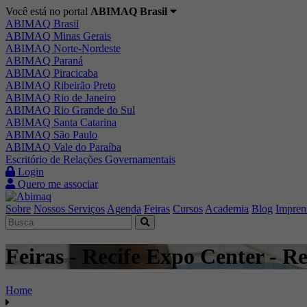
Você está no portal
ABIMAQ Brasil
ABIMAQ Brasil
ABIMAQ Minas Gerais
ABIMAQ Norte-Nordeste
ABIMAQ Paraná
ABIMAQ Piracicaba
ABIMAQ Ribeirão Preto
ABIMAQ Rio de Janeiro
ABIMAQ Rio Grande do Sul
ABIMAQ Santa Catarina
ABIMAQ São Paulo
ABIMAQ Vale do Paraíba
Escritório de Relações Governamentais
Login
Quero me associar
Sobre
Nossos Serviços
Agenda
Feiras
Cursos
Academia
Blog
Impren
Feiras - Recife Expo Center - Re
Home