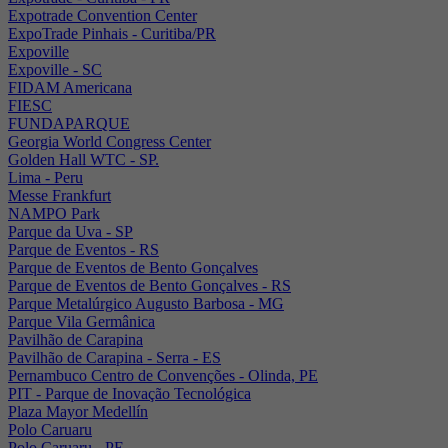
Expotrade Convention Center
ExpoTrade Pinhais - Curitiba/PR
Expoville
Expoville - SC
FIDAM Americana
FIESC
FUNDAPARQUE
Georgia World Congress Center
Golden Hall WTC - SP.
Lima - Peru
Messe Frankfurt
NAMPO Park
Parque da Uva - SP
Parque de Eventos - RS
Parque de Eventos de Bento Gonçalves
Parque de Eventos de Bento Gonçalves - RS
Parque Metalúrgico Augusto Barbosa - MG
Parque Vila Germânica
Pavilhão de Carapina
Pavilhão de Carapina - Serra - ES
Pernambuco Centro de Convenções - Olinda, PE
PIT - Parque de Inovação Tecnológica
Plaza Mayor Medellín
Polo Caruaru
Polo Caruaru - PE