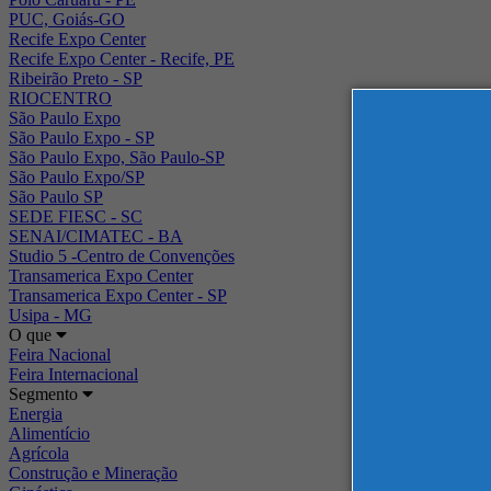
PUC, Goiás-GO
Recife Expo Center
Recife Expo Center - Recife, PE
Ribeirão Preto - SP
RIOCENTRO
São Paulo Expo
São Paulo Expo - SP
São Paulo Expo, São Paulo-SP
São Paulo Expo/SP
São Paulo SP
SEDE FIESC - SC
SENAI/CIMATEC - BA
Studio 5 -Centro de Convenções
Transamerica Expo Center
Transamerica Expo Center - SP
Usipa - MG
O que
Feira Nacional
Feira Internacional
Segmento
Energia
Alimentício
Agrícola
Construção e Mineração