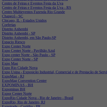
Centro de Feiras e Eventos Festa da Uva
Centro de Feiras e Eventos Festa da Uva - RS
Centro Multieventos Fazenda Rio Grande
Chapecó - SC
Chicago, IL - Estados Unidos
Corferias
Distrito Anhembi
Distrito Anhembi - SP
Distrito Anhembi, em São Paulo-SP
Espacio Riesco
Expo Center Norte
Expo Center Norte - Pavilhão Azul
Expo center Norte - São Paulo - SP
Expo Center Norte - SP
Expo Mag
Expo Rio Cidade Nova
Expo Usipa - Exposição Industrial, Comercial e de Prestação de Serv
ExpoMag - RJ
ExpoMag Convention Center
EXPOMINAS - BH
Expominas BH
Expor Center Norte
ExpoRio Cidade Nova - Rio de Janeiro - Brasil
ExpoRio, Rio de Janeiro, RJ
Expotrade - Curitiba - PR