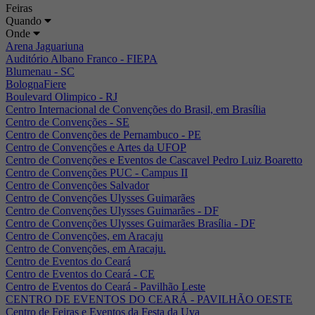
Feiras
Quando
Onde
Arena Jaguariuna
Auditório Albano Franco - FIEPA
Blumenau - SC
BolognaFiere
Boulevard Olimpico - RJ
Centro Internacional de Convenções do Brasil, em Brasília
Centro de Convenções - SE
Centro de Convenções de Pernambuco - PE
Centro de Convenções e Artes da UFOP
Centro de Convenções e Eventos de Cascavel Pedro Luiz Boaretto
Centro de Convenções PUC - Campus II
Centro de Convenções Salvador
Centro de Convenções Ulysses Guimarães
Centro de Convenções Ulysses Guimarães - DF
Centro de Convenções Ulysses Guimarães Brasília - DF
Centro de Convenções, em Aracaju
Centro de Convenções, em Aracaju.
Centro de Eventos do Ceará
Centro de Eventos do Ceará - CE
Centro de Eventos do Ceará - Pavilhão Leste
CENTRO DE EVENTOS DO CEARÁ - PAVILHÃO OESTE
Centro de Feiras e Eventos da Festa da Uva