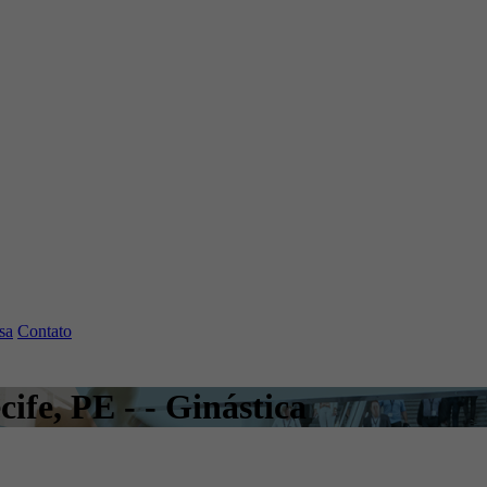
sa
Contato
cife, PE - - Ginástica