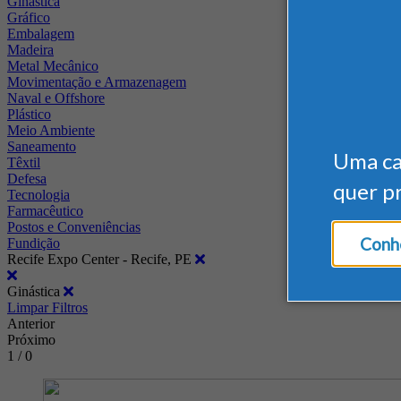
Ginástica
Gráfico
Embalagem
Madeira
Metal Mecânico
Movimentação e Armazenagem
Naval e Offshore
Plástico
Meio Ambiente
Saneamento
Uma c
Têxtil
Defesa
quer p
Tecnologia
Farmacêutico
Postos e Conveniências
Conhe
Fundição
Recife Expo Center - Recife, PE
Ginástica
Limpar Filtros
Anterior
Próximo
1 / 0