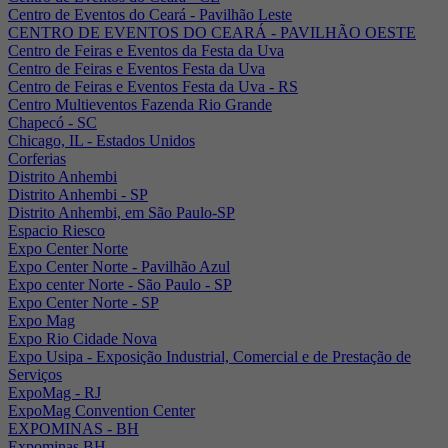
Centro de Eventos do Ceará - Pavilhão Leste
CENTRO DE EVENTOS DO CEARÁ - PAVILHÃO OESTE
Centro de Feiras e Eventos da Festa da Uva
Centro de Feiras e Eventos Festa da Uva
Centro de Feiras e Eventos Festa da Uva - RS
Centro Multieventos Fazenda Rio Grande
Chapecó - SC
Chicago, IL - Estados Unidos
Corferias
Distrito Anhembi
Distrito Anhembi - SP
Distrito Anhembi, em São Paulo-SP
Espacio Riesco
Expo Center Norte
Expo Center Norte - Pavilhão Azul
Expo center Norte - São Paulo - SP
Expo Center Norte - SP
Expo Mag
Expo Rio Cidade Nova
Expo Usipa - Exposição Industrial, Comercial e de Prestação de
Serviços
ExpoMag - RJ
ExpoMag Convention Center
EXPOMINAS - BH
Expominas BH