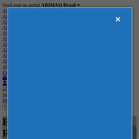
Você está no portal
ABIMAQ Brasil
ABIMAQ Brasil
ABIMAQ Minas Gerais
ABIMAQ Norte-Nordeste
ABIMAQ Paraná
ABIMAQ Piracicaba
ABIMAQ Ribeirão Preto
ABIMAQ Rio de Janeiro
ABIMAQ Rio Grande do Sul
ABIMAQ Santa Catarina
ABIMAQ São Paulo
ABIMAQ Vale do Paraíba
Escritório de Relações Governamentais
Login
Quero me associar
Sobre
Nossos Serviços
Agenda
Feiras
Cursos
Academia
Blog
Imprensa
Contato
Feiras - Recife Expo Center -
Recife, PE - - Plástico