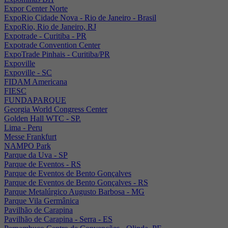
Expor Center Norte
ExpoRio Cidade Nova - Rio de Janeiro - Brasil
ExpoRio, Rio de Janeiro, RJ
Expotrade - Curitiba - PR
Expotrade Convention Center
ExpoTrade Pinhais - Curitiba/PR
Expoville
Expoville - SC
FIDAM Americana
FIESC
FUNDAPARQUE
Georgia World Congress Center
Golden Hall WTC - SP.
Lima - Peru
Messe Frankfurt
NAMPO Park
Parque da Uva - SP
Parque de Eventos - RS
Parque de Eventos de Bento Gonçalves
Parque de Eventos de Bento Gonçalves - RS
Parque Metalúrgico Augusto Barbosa - MG
Parque Vila Germânica
Pavilhão de Carapina
Pavilhão de Carapina - Serra - ES