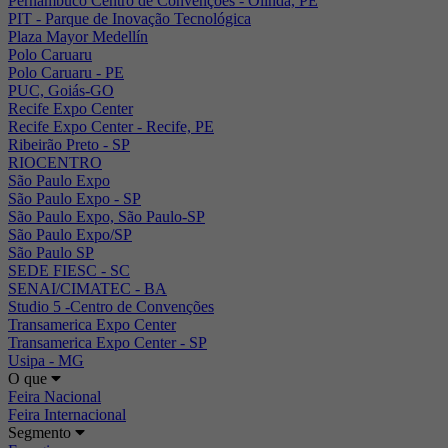
Pernambuco Centro de Convenções - Olinda, PE
PIT - Parque de Inovação Tecnológica
Plaza Mayor Medellín
Polo Caruaru
Polo Caruaru - PE
PUC, Goiás-GO
Recife Expo Center
Recife Expo Center - Recife, PE
Ribeirão Preto - SP
RIOCENTRO
São Paulo Expo
São Paulo Expo - SP
São Paulo Expo, São Paulo-SP
São Paulo Expo/SP
São Paulo SP
SEDE FIESC - SC
SENAI/CIMATEC - BA
Studio 5 -Centro de Convenções
Transamerica Expo Center
Transamerica Expo Center - SP
Usipa - MG
O que
Feira Nacional
Feira Internacional
Segmento