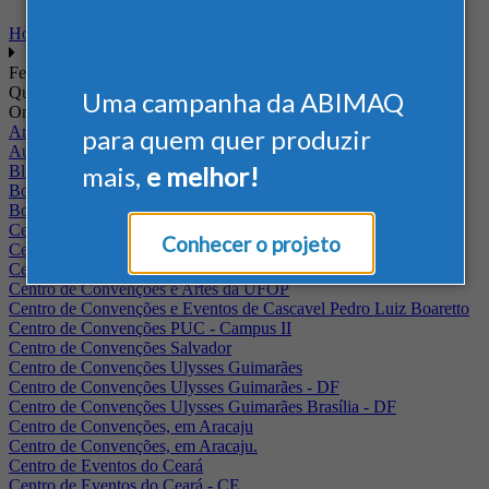
Home
Feiras
Quando
Uma campanha da ABIMAQ
Onde
Arena Jaguariuna
para quem quer produzir
Auditório Albano Franco - FIEPA
mais,
e melhor!
Blumenau - SC
BolognaFiere
Boulevard Olimpico - RJ
Centro Internacional de Convenções do Brasil, em Brasília
Conhecer o projeto
Centro de Convenções - SE
Centro de Convenções de Pernambuco - PE
Centro de Convenções e Artes da UFOP
Centro de Convenções e Eventos de Cascavel Pedro Luiz Boaretto
Centro de Convenções PUC - Campus II
Centro de Convenções Salvador
Centro de Convenções Ulysses Guimarães
Centro de Convenções Ulysses Guimarães - DF
Centro de Convenções Ulysses Guimarães Brasília - DF
Centro de Convenções, em Aracaju
Centro de Convenções, em Aracaju.
Centro de Eventos do Ceará
Centro de Eventos do Ceará - CE