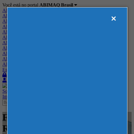
Você está no portal
ABIMAQ Brasil
ABIMAQ Brasil
ABIMAQ Minas Gerais
ABIMAQ Norte-Nordeste
ABIMAQ Paraná
ABIMAQ Piracicaba
ABIMAQ Ribeirão Preto
ABIMAQ Rio de Janeiro
ABIMAQ Rio Grande do Sul
ABIMAQ Santa Catarina
ABIMAQ São Paulo
ABIMAQ Vale do Paraíba
Escritório de Relações Governamentais
Login
Quero me associar
Sobre
Nossos Serviços
Agenda
Feiras
Cursos
Academia
Blog
Imprensa
Contato
Feiras - Recife Expo Center -
Recife, PE - Feira Nacional -