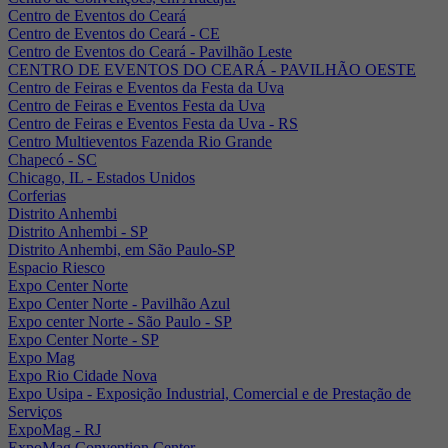
Centro de Eventos do Ceará
Centro de Eventos do Ceará - CE
Centro de Eventos do Ceará - Pavilhão Leste
CENTRO DE EVENTOS DO CEARÁ - PAVILHÃO OESTE
Centro de Feiras e Eventos da Festa da Uva
Centro de Feiras e Eventos Festa da Uva
Centro de Feiras e Eventos Festa da Uva - RS
Centro Multieventos Fazenda Rio Grande
Chapecó - SC
Chicago, IL - Estados Unidos
Corferias
Distrito Anhembi
Distrito Anhembi - SP
Distrito Anhembi, em São Paulo-SP
Espacio Riesco
Expo Center Norte
Expo Center Norte - Pavilhão Azul
Expo center Norte - São Paulo - SP
Expo Center Norte - SP
Expo Mag
Expo Rio Cidade Nova
Expo Usipa - Exposição Industrial, Comercial e de Prestação de
Serviços
ExpoMag - RJ
ExpoMag Convention Center