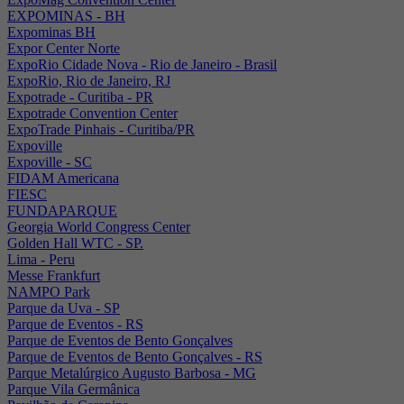
EXPOMINAS - BH
Expominas BH
Expor Center Norte
ExpoRio Cidade Nova - Rio de Janeiro - Brasil
ExpoRio, Rio de Janeiro, RJ
Expotrade - Curitiba - PR
Expotrade Convention Center
ExpoTrade Pinhais - Curitiba/PR
Expoville
Expoville - SC
FIDAM Americana
FIESC
FUNDAPARQUE
Georgia World Congress Center
Golden Hall WTC - SP.
Lima - Peru
Messe Frankfurt
NAMPO Park
Parque da Uva - SP
Parque de Eventos - RS
Parque de Eventos de Bento Gonçalves
Parque de Eventos de Bento Gonçalves - RS
Parque Metalúrgico Augusto Barbosa - MG
Parque Vila Germânica