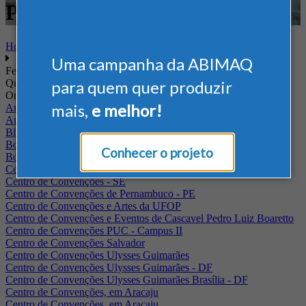
Postos e Conveniências
Home
Uma campanha da ABIMAQ
Feiras
Quando
para quem quer produzir
Onde
mais,
e melhor!
Arena Jaguariuna
Auditório Albano Franco - FIEPA
Blumenau - SC
BolognaFiere
Conhecer o projeto
Boulevard Olimpico - RJ
Centro Internacional de Convenções do Brasil, em Brasília
Centro de Convenções - SE
Centro de Convenções de Pernambuco - PE
Centro de Convenções e Artes da UFOP
Centro de Convenções e Eventos de Cascavel Pedro Luiz Boaretto
Centro de Convenções PUC - Campus II
Centro de Convenções Salvador
Centro de Convenções Ulysses Guimarães
Centro de Convenções Ulysses Guimarães - DF
Centro de Convenções Ulysses Guimarães Brasília - DF
Centro de Convenções, em Aracaju
Centro de Convenções, em Aracaju.