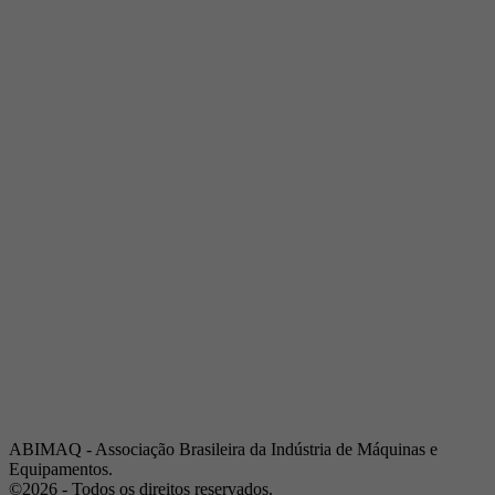
Telefone:
(19) 3432-2517
Celular:
(19) 97128-4664
E-mail:
srpi@abimaq.org.br
Ribeirão Preto - São Paulo
Endereço:
Av. Pres. Vargas, 2001 | Sala 153
Telefone:
(16) 3941-4113
Celular:
(16) 9 9734-2810
São José dos Campos - São Paulo
Endereço:
Estrada Dr. Altino Bondesan, 500 | Sala 112
Telefone:
(12) 3939-5733
Celular:
(12) 99614-6010
E-mail:
srvp@abimaq.org.br
São Paulo - São Paulo
Endereço:
Avenida Jabaquara, 2925
Telefone:
(11) 5582-6311
ABIMAQ - Associação Brasileira da Indústria de Máquinas e
Equipamentos.
©2026 - Todos os direitos reservados.