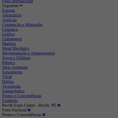
Feira Internacional
Segmento
Energia
Alimentício
Agrícola
Construção e Mineração
Ginástica
Gráfico
Embalagem
Madeira
Metal Mecânico
Movimentação e Armazenagem
Naval e Offshore
Plástico
Meio Ambiente
Saneamento
Têxtil
Defesa
Tecnologia
Farmacêutico
Postos e Conveniências
Fundição
Recife Expo Center - Recife, PE
Feira Nacional
Postos e Conveniências