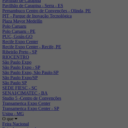
Pavilhão de Carapina
Pavilhão de Carapina - Serra - ES
Pernambuco Centro de Convenções - Olinda, PE
PIT - Parque de Inovação Tecnológica
Plaza Mayor Medellín
Polo Caruaru
Polo Caruaru - PE
PUC, Goiás-GO
Recife Expo Center
Recife Expo Center - Recife, PE
Ribeirão Preto - SP
RIOCENTRO
São Paulo Expo
São Paulo Expo - SP
São Paulo Expo, São Paulo-SP
São Paulo Expo/SP
São Paulo SP
SEDE FIESC - SC
SENAI/CIMATEC - BA
Studio 5 -Centro de Convenções
Transamerica Expo Center
Transamerica Expo Center - SP
Usipa - MG
O que
Feira Nacional