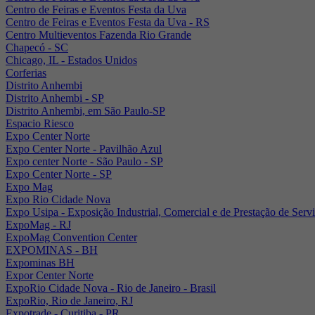
Centro de Feiras e Eventos Festa da Uva
Centro de Feiras e Eventos Festa da Uva - RS
Centro Multieventos Fazenda Rio Grande
Chapecó - SC
Chicago, IL - Estados Unidos
Corferias
Distrito Anhembi
Distrito Anhembi - SP
Distrito Anhembi, em São Paulo-SP
Espacio Riesco
Expo Center Norte
Expo Center Norte - Pavilhão Azul
Expo center Norte - São Paulo - SP
Expo Center Norte - SP
Expo Mag
Expo Rio Cidade Nova
Expo Usipa - Exposição Industrial, Comercial e de Prestação de Serv
ExpoMag - RJ
ExpoMag Convention Center
EXPOMINAS - BH
Expominas BH
Expor Center Norte
ExpoRio Cidade Nova - Rio de Janeiro - Brasil
ExpoRio, Rio de Janeiro, RJ
Expotrade - Curitiba - PR