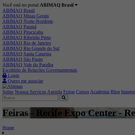
Você está no portal
ABIMAQ Brasil
ABIMAQ Brasil
ABIMAQ Minas Gerais
ABIMAQ Norte-Nordeste
ABIMAQ Paraná
ABIMAQ Piracicaba
ABIMAQ Ribeirão Preto
ABIMAQ Rio de Janeiro
ABIMAQ Rio Grande do Sul
ABIMAQ Santa Catarina
ABIMAQ São Paulo
ABIMAQ Vale do Paraíba
Escritório de Relações Governamentais
Login
Quero me associar
Sobre
Nossos Serviços
Agenda
Feiras
Cursos
Academia
Blog
Impren
Feiras - Recife Expo Center - Re
Home