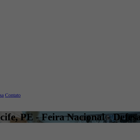
sa
Contato
cife, PE - Feira Nacional - Defes