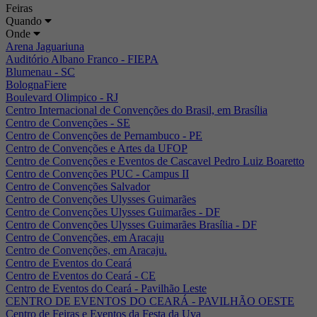
Feiras
Quando
Onde
Arena Jaguariuna
Auditório Albano Franco - FIEPA
Blumenau - SC
BolognaFiere
Boulevard Olimpico - RJ
Centro Internacional de Convenções do Brasil, em Brasília
Centro de Convenções - SE
Centro de Convenções de Pernambuco - PE
Centro de Convenções e Artes da UFOP
Centro de Convenções e Eventos de Cascavel Pedro Luiz Boaretto
Centro de Convenções PUC - Campus II
Centro de Convenções Salvador
Centro de Convenções Ulysses Guimarães
Centro de Convenções Ulysses Guimarães - DF
Centro de Convenções Ulysses Guimarães Brasília - DF
Centro de Convenções, em Aracaju
Centro de Convenções, em Aracaju.
Centro de Eventos do Ceará
Centro de Eventos do Ceará - CE
Centro de Eventos do Ceará - Pavilhão Leste
CENTRO DE EVENTOS DO CEARÁ - PAVILHÃO OESTE
Centro de Feiras e Eventos da Festa da Uva