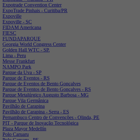
Expotrade Convention Center
ExpoTrade Pinhais - Curitiba/PR
Expoville
Expoville - SC
FIDAM Americana
FIESC
FUNDAPARQUE
Georgia World Congress Center
Golden Hall WTC - SP.
Lima - Peru
Messe Frankfurt
NAMPO Park
Parque da Uva - SP
Parque de Eventos - RS
Parque de Eventos de Bento Gonçalves
Parque de Eventos de Bento Gonçalves - RS
Parque Metalúrgico Augusto Barbosa - MG
Parque Vila Germânica
Pavilhão de Carapina
Pavilhão de Carapina - Serra - ES
Pernambuco Centro de Convenções - Olinda, PE
PIT - Parque de Inovação Tecnológica
Plaza Mayor Medellín
Polo Caruaru
Polo Caruaru - PE