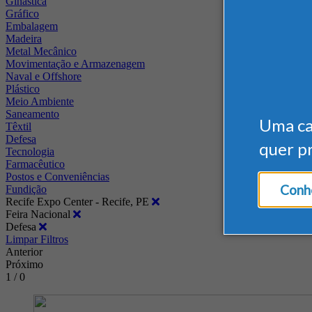
Ginástica
Gráfico
Embalagem
Madeira
Metal Mecânico
Movimentação e Armazenagem
Naval e Offshore
Plástico
Meio Ambiente
Saneamento
Uma c
Têxtil
Defesa
quer p
Tecnologia
Farmacêutico
Postos e Conveniências
Conhe
Fundição
Recife Expo Center - Recife, PE
Feira Nacional
Defesa
Limpar Filtros
Anterior
Próximo
1 / 0