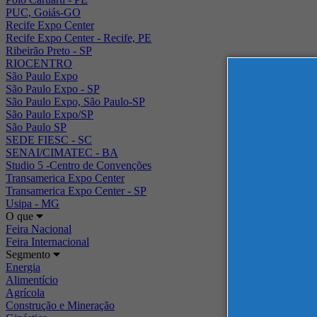
PUC, Goiás-GO
Recife Expo Center
Recife Expo Center - Recife, PE
Ribeirão Preto - SP
RIOCENTRO
São Paulo Expo
São Paulo Expo - SP
São Paulo Expo, São Paulo-SP
São Paulo Expo/SP
São Paulo SP
SEDE FIESC - SC
SENAI/CIMATEC - BA
Studio 5 -Centro de Convenções
Transamerica Expo Center
Transamerica Expo Center - SP
Usipa - MG
O que
Feira Nacional
Feira Internacional
Segmento
Energia
Alimentício
Agrícola
Construção e Mineração