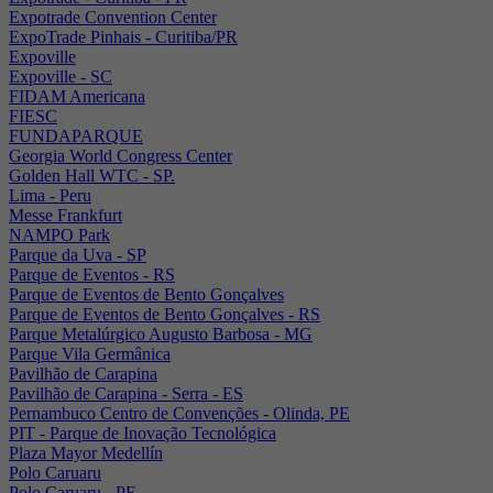
Expotrade Convention Center
ExpoTrade Pinhais - Curitiba/PR
Expoville
Expoville - SC
FIDAM Americana
FIESC
FUNDAPARQUE
Georgia World Congress Center
Golden Hall WTC - SP.
Lima - Peru
Messe Frankfurt
NAMPO Park
Parque da Uva - SP
Parque de Eventos - RS
Parque de Eventos de Bento Gonçalves
Parque de Eventos de Bento Gonçalves - RS
Parque Metalúrgico Augusto Barbosa - MG
Parque Vila Germânica
Pavilhão de Carapina
Pavilhão de Carapina - Serra - ES
Pernambuco Centro de Convenções - Olinda, PE
PIT - Parque de Inovação Tecnológica
Plaza Mayor Medellín
Polo Caruaru
Polo Caruaru - PE