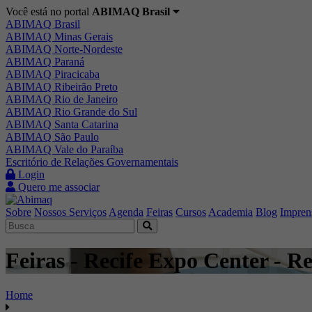
Você está no portal
ABIMAQ Brasil
ABIMAQ Brasil
ABIMAQ Minas Gerais
ABIMAQ Norte-Nordeste
ABIMAQ Paraná
ABIMAQ Piracicaba
ABIMAQ Ribeirão Preto
ABIMAQ Rio de Janeiro
ABIMAQ Rio Grande do Sul
ABIMAQ Santa Catarina
ABIMAQ São Paulo
ABIMAQ Vale do Paraíba
Escritório de Relações Governamentais
Login
Quero me associar
Sobre
Nossos Serviços
Agenda
Feiras
Cursos
Academia
Blog
Impren
Feiras - Recife Expo Center - R
Home