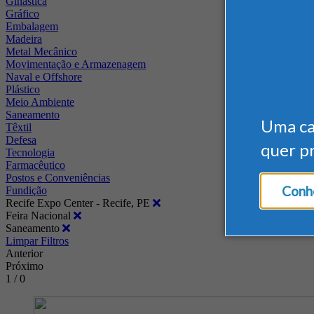
Ginástica
Gráfico
Embalagem
Madeira
Metal Mecânico
Movimentação e Armazenagem
Naval e Offshore
Plástico
Meio Ambiente
Saneamento
Uma c
Têxtil
Defesa
quer p
Tecnologia
Farmacêutico
Postos e Conveniências
Conhe
Fundição
Recife Expo Center - Recife, PE
Feira Nacional
Saneamento
Limpar Filtros
Anterior
Próximo
1 / 0