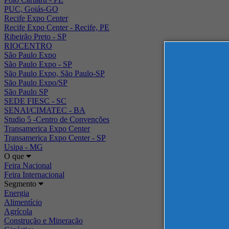
PUC, Goiás-GO
Recife Expo Center
Recife Expo Center - Recife, PE
Ribeirão Preto - SP
RIOCENTRO
São Paulo Expo
São Paulo Expo - SP
São Paulo Expo, São Paulo-SP
São Paulo Expo/SP
São Paulo SP
SEDE FIESC - SC
SENAI/CIMATEC - BA
Studio 5 -Centro de Convenções
Transamerica Expo Center
Transamerica Expo Center - SP
Usipa - MG
O que
Feira Nacional
Feira Internacional
Segmento
Energia
Alimentício
Agrícola
Construção e Mineração