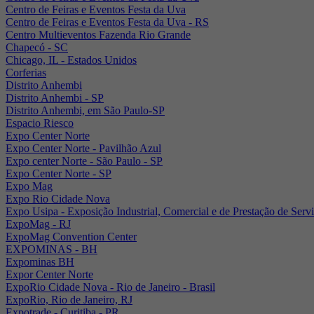
Centro de Feiras e Eventos Festa da Uva
Centro de Feiras e Eventos Festa da Uva - RS
Centro Multieventos Fazenda Rio Grande
Chapecó - SC
Chicago, IL - Estados Unidos
Corferias
Distrito Anhembi
Distrito Anhembi - SP
Distrito Anhembi, em São Paulo-SP
Espacio Riesco
Expo Center Norte
Expo Center Norte - Pavilhão Azul
Expo center Norte - São Paulo - SP
Expo Center Norte - SP
Expo Mag
Expo Rio Cidade Nova
Expo Usipa - Exposição Industrial, Comercial e de Prestação de Serv
ExpoMag - RJ
ExpoMag Convention Center
EXPOMINAS - BH
Expominas BH
Expor Center Norte
ExpoRio Cidade Nova - Rio de Janeiro - Brasil
ExpoRio, Rio de Janeiro, RJ
Expotrade - Curitiba - PR