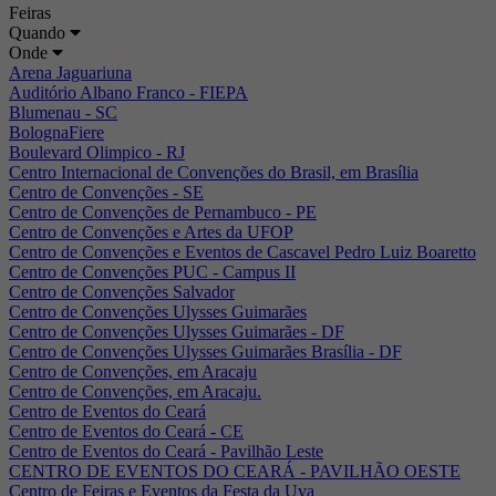
Feiras
Quando
Onde
Arena Jaguariuna
Auditório Albano Franco - FIEPA
Blumenau - SC
BolognaFiere
Boulevard Olimpico - RJ
Centro Internacional de Convenções do Brasil, em Brasília
Centro de Convenções - SE
Centro de Convenções de Pernambuco - PE
Centro de Convenções e Artes da UFOP
Centro de Convenções e Eventos de Cascavel Pedro Luiz Boaretto
Centro de Convenções PUC - Campus II
Centro de Convenções Salvador
Centro de Convenções Ulysses Guimarães
Centro de Convenções Ulysses Guimarães - DF
Centro de Convenções Ulysses Guimarães Brasília - DF
Centro de Convenções, em Aracaju
Centro de Convenções, em Aracaju.
Centro de Eventos do Ceará
Centro de Eventos do Ceará - CE
Centro de Eventos do Ceará - Pavilhão Leste
CENTRO DE EVENTOS DO CEARÁ - PAVILHÃO OESTE
Centro de Feiras e Eventos da Festa da Uva