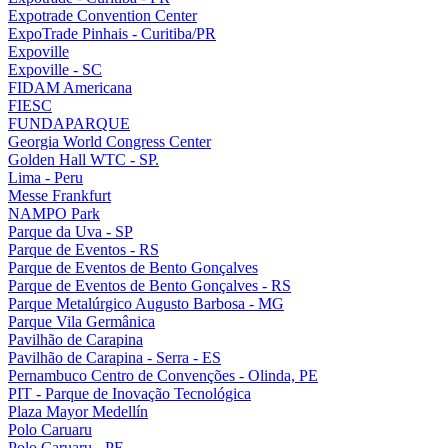
Expotrade Convention Center
ExpoTrade Pinhais - Curitiba/PR
Expoville
Expoville - SC
FIDAM Americana
FIESC
FUNDAPARQUE
Georgia World Congress Center
Golden Hall WTC - SP.
Lima - Peru
Messe Frankfurt
NAMPO Park
Parque da Uva - SP
Parque de Eventos - RS
Parque de Eventos de Bento Gonçalves
Parque de Eventos de Bento Gonçalves - RS
Parque Metalúrgico Augusto Barbosa - MG
Parque Vila Germânica
Pavilhão de Carapina
Pavilhão de Carapina - Serra - ES
Pernambuco Centro de Convenções - Olinda, PE
PIT - Parque de Inovação Tecnológica
Plaza Mayor Medellín
Polo Caruaru
Polo Caruaru - PE