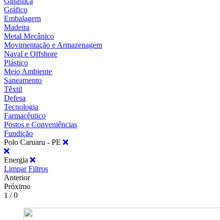
Ginástica
Gráfico
Embalagem
Madeira
Metal Mecânico
Movimentação e Armazenagem
Naval e Offshore
Plástico
Meio Ambiente
Saneamento
Têxtil
Defesa
Tecnologia
Farmacêutico
Postos e Conveniências
Fundição
Polo Caruaru - PE
Energia
Limpar Filtros
Anterior
Próximo
1 / 0