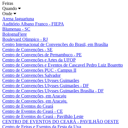
Feiras
Quando
Onde
Arena Jaguariuna
Auditório Albano Franco - FIEPA
Blumenau - SC
BolognaFiere
Boulevard Olimpico - RJ
Centro Internacional de Convenções do Brasil, em Brasília
Centro de Convenções - SE
Centro de Convenções de Pernambuco - PE
Centro de Convenções e Artes da UFOP
Centro de Convenções e Eventos de Cascavel Pedro Luiz Boaretto
Centro de Convenções PUC - Campus II
Centro de Convenções Salvador
Centro de Convenções Ulysses Guimarães
Centro de Convenções Ulysses Guimarães - DF
Centro de Convenções Ulysses Guimarães Brasília - DF
Centro de Convenções, em Aracaju
Centro de Convenções, em Aracaju.
Centro de Eventos do Ceará
Centro de Eventos do Ceará - CE
Centro de Eventos do Ceará - Pavilhão Leste
CENTRO DE EVENTOS DO CEARÁ - PAVILHÃO OESTE
Centro de Feiras e Eventos da Festa da Uva