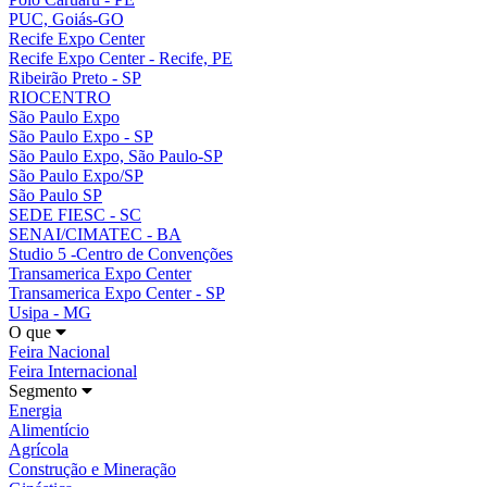
PUC, Goiás-GO
Recife Expo Center
Recife Expo Center - Recife, PE
Ribeirão Preto - SP
RIOCENTRO
São Paulo Expo
São Paulo Expo - SP
São Paulo Expo, São Paulo-SP
São Paulo Expo/SP
São Paulo SP
SEDE FIESC - SC
SENAI/CIMATEC - BA
Studio 5 -Centro de Convenções
Transamerica Expo Center
Transamerica Expo Center - SP
Usipa - MG
O que
Feira Nacional
Feira Internacional
Segmento
Energia
Alimentício
Agrícola
Construção e Mineração