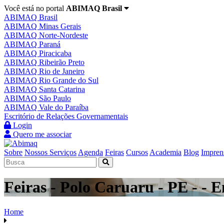
Você está no portal
ABIMAQ Brasil
ABIMAQ Brasil
ABIMAQ Minas Gerais
ABIMAQ Norte-Nordeste
ABIMAQ Paraná
ABIMAQ Piracicaba
ABIMAQ Ribeirão Preto
ABIMAQ Rio de Janeiro
ABIMAQ Rio Grande do Sul
ABIMAQ Santa Catarina
ABIMAQ São Paulo
ABIMAQ Vale do Paraíba
Escritório de Relações Governamentais
Login
Quero me associar
Sobre
Nossos Serviços
Agenda
Feiras
Cursos
Academia
Blog
Impren
Feiras - Polo Caruaru - PE - - E
Home