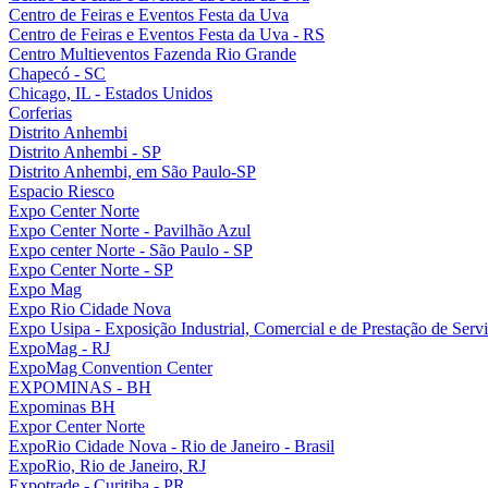
Centro de Feiras e Eventos Festa da Uva
Centro de Feiras e Eventos Festa da Uva - RS
Centro Multieventos Fazenda Rio Grande
Chapecó - SC
Chicago, IL - Estados Unidos
Corferias
Distrito Anhembi
Distrito Anhembi - SP
Distrito Anhembi, em São Paulo-SP
Espacio Riesco
Expo Center Norte
Expo Center Norte - Pavilhão Azul
Expo center Norte - São Paulo - SP
Expo Center Norte - SP
Expo Mag
Expo Rio Cidade Nova
Expo Usipa - Exposição Industrial, Comercial e de Prestação de Serv
ExpoMag - RJ
ExpoMag Convention Center
EXPOMINAS - BH
Expominas BH
Expor Center Norte
ExpoRio Cidade Nova - Rio de Janeiro - Brasil
ExpoRio, Rio de Janeiro, RJ
Expotrade - Curitiba - PR